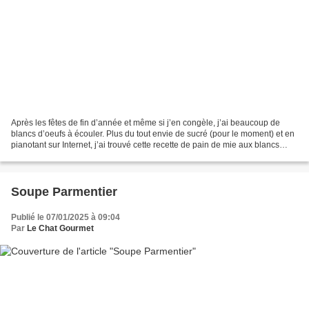
Après les fêtes de fin d’année et même si j’en congèle, j’ai beaucoup de
blancs d’oeufs à écouler. Plus du tout envie de sucré (pour le moment) et en
pianotant sur Internet, j’ai trouvé cette recette de pain de mie aux blancs
d’œufs sur Cookpad. Ça a...
Soupe Parmentier
Publié le 07/01/2025 à 09:04
Par
Le Chat Gourmet