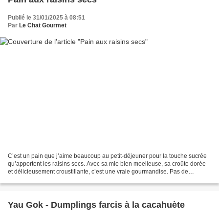
Publié le 31/01/2025 à 08:51
Par
Le Chat Gourmet
C’est un pain que j’aime beaucoup au petit-déjeuner pour la touche sucrée
qu’apportent les raisins secs. Avec sa mie bien moelleuse, sa croûte dorée
et délicieusement croustillante, c’est une vraie gourmandise. Pas de
pétrissage pour ce pain, comme avec...
Yau Gok - Dumplings farcis à la cacahuète