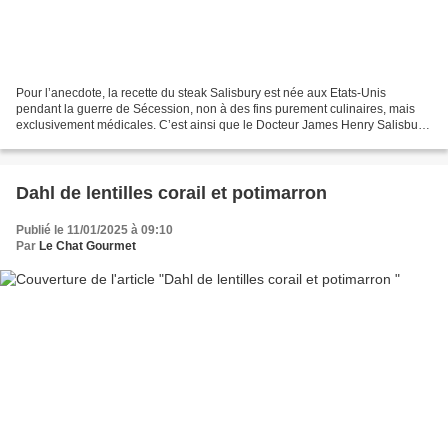
Pour l’anecdote, la recette du steak Salisbury est née aux Etats-Unis
pendant la guerre de Sécession, non à des fins purement culinaires, mais
exclusivement médicales. C’est ainsi que le Docteur James Henry Salisbury
élabora un « plat santé » qui se voulait...
Dahl de lentilles corail et potimarron
Publié le 11/01/2025 à 09:10
Par
Le Chat Gourmet