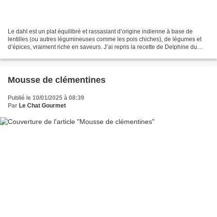
Le dahl est un plat équilibré et rassasiant d’origine indienne à base de
lentilles (ou autres légumineuses comme les pois chiches), de légumes et
d’épices, vraiment riche en saveurs. J’ai repris la recette de Delphine du
blog Oh, la gourmande avec un...
Mousse de clémentines
Publié le 10/01/2025 à 08:39
Par
Le Chat Gourmet