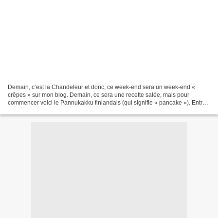
Demain, c’est la Chandeleur et donc, ce week-end sera un week-end «
crêpes » sur mon blog. Demain, ce sera une recette salée, mais pour
commencer voici le Pannukakku finlandais (qui signifie « pancake »). Entre
le far breton, mais moins dense, et le flan,...