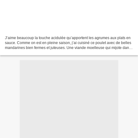
J’aime beaucoup la touche acidulée qu’apportent les agrumes aux plats en
sauce. Comme on est en pleine saison, j’ai cuisiné ce poulet avec de belles
mandarines bien fermes et juteuses. Une viande moelleuse qui mijote dans
le jus des fruits avec un soupçon...