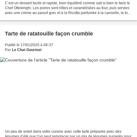
C’est un dessert facile et rapide, bien équilibré comme sait si bien le faire le
Chef Ottolenghi. Les poires sont rôties et caramélisées au four, puis servies
avec une crème au yaourt grec et à la Ricotta parfumée à la cannelle, le tout
parsemée de morceaux...
Tarte de ratatouille façon crumble
Publié le 17/01/2025 à 08:37
Par
Le Chat Gourmet
Un peu de soleil dans votre cuisine avec cette tarte préparée avec des
légumes d’été que l’on peut remplacer par un mix de légumes surgelés pour