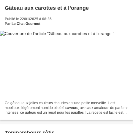
Gâteau aux carottes et à l’orange
Publié le 22/01/2025 à 08:35
Par
Le Chat Gourmet
Ce gâteau aux jolies couleurs chaudes est une petite merveille. Il est
moelleux, légèrement humide et côté saveurs, avis aux amateurs de parfums
intenses, ce gâteau est un régal pour les papilles ! La recette est facile est
rapide à préparer et si vous...
Topinambours rôtis