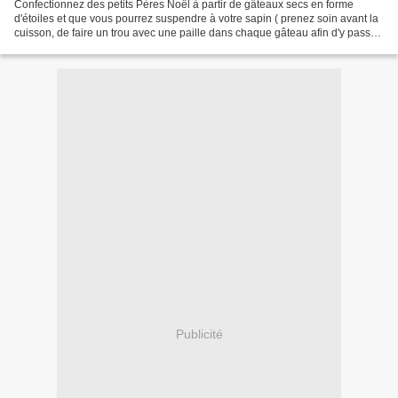
Confectionnez des petits Pères Noël à partir de gâteaux secs en forme
d'étoiles et que vous pourrez suspendre à votre sapin ( prenez soin avant la
cuisson, de faire un trou avec une paille dans chaque gâteau afin d'y passer
ensuite un joli ruban ou fil...
Publicité