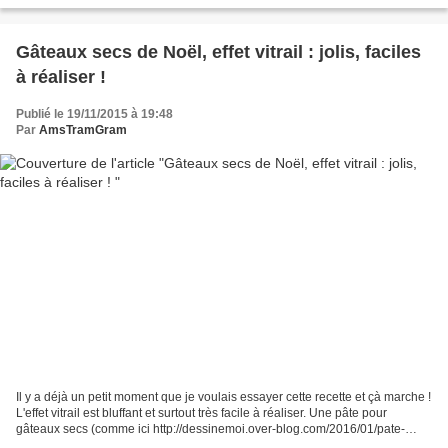
Gâteaux secs de Noël, effet vitrail : jolis, faciles
à réaliser !
Publié le 19/11/2015 à 19:48
Par
AmsTramGram
Il y a déjà un petit moment que je voulais essayer cette recette et çà marche !
L'effet vitrail est bluffant et surtout très facile à réaliser. Une pâte pour
gâteaux secs (comme ici http://dessinemoi.over-blog.com/2016/01/pate-
sablee.html), des bonbons...