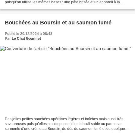
puisqu’on utilise les mêmes bases : une pâte brisée et un appareil à la
crème fraîche et aux œufs. Je vous...
Bouchées au Boursin et au saumon fumé
Publié le 20/12/2024 à 08:43
Par
Le Chat Gourmet
Des jolies petites bouchées apéritives légères et fraîches mais aussi très
savoureuses puisqu’elles se composent d’un biscuit sablé au parmesan
surmonté d’une crème au Boursin, de dés de saumon fumé et de quelques
brins d’aneth. Pour un gain de temps,...