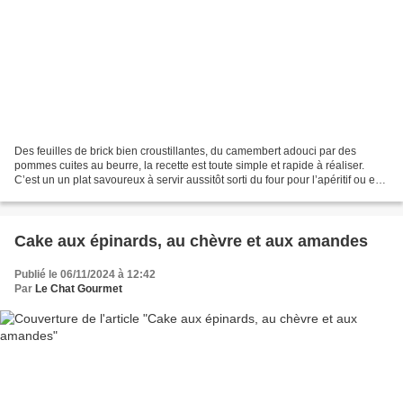
Des feuilles de brick bien croustillantes, du camembert adouci par des
pommes cuites au beurre, la recette est toute simple et rapide à réaliser.
C’est un un plat savoureux à servir aussitôt sorti du four pour l’apéritif ou en
entrée accompagné d’une...
Cake aux épinards, au chèvre et aux amandes
Publié le 06/11/2024 à 12:42
Par
Le Chat Gourmet