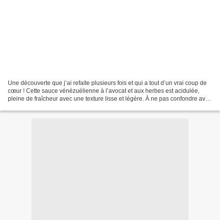
Une découverte que j’ai refaite plusieurs fois et qui a tout d’un vrai coup de
cœur ! Cette sauce vénézuélienne à l’avocat et aux herbes est acidulée,
pleine de fraîcheur avec une texture lisse et légère. À ne pas confondre avec
le guacamole à la texture...