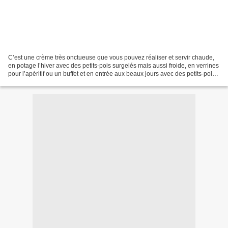
C’est une crème très onctueuse que vous pouvez réaliser et servir chaude,
en potage l’hiver avec des petits-pois surgelés mais aussi froide, en verrines
pour l’apéritif ou un buffet et en entrée aux beaux jours avec des petits-pois
frais de saison. La...