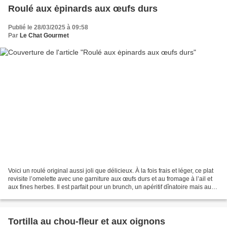
Roulé aux ėpinards aux œufs durs
Publié le 28/03/2025 à 09:58
Par
Le Chat Gourmet
Voici un roulé original aussi joli que délicieux. À la fois frais et léger, ce plat
revisite l’omelette avec une garniture aux œufs durs et au fromage à l’ail et
aux fines herbes. Il est parfait pour un brunch, un apéritif dînatoire mais aussi
en entrée....
Tortilla au chou-fleur et aux oignons