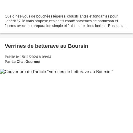
Que diriez-vous de bouchées légères, croustillantes et fondantes pour
l’apéritif ? Je vous propose ces petits choux parsemés de parmesan et
fourrés avec une préparation simple et fraîche aux fines herbes. Rassurez-
vous, la pâte à choux n’est pas une pâte...
Verrines de betterave au Boursin
Publié le 15/11/2024 à 09:04
Par
Le Chat Gourmet