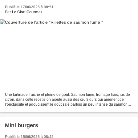
Publié le 17/06/2025 à 08:51
Par
Le Chat Gourmet
Une tartinade fraîche et pleine de goût. Saumon fumé, fromage frais, jus de
citron, dans cette recette on ajoute aussi des œufs durs qui amènent de
l’onctuosité et adoucissent le goût salé parfois un peu intense du saumon
fumé. C’est rapide, facile et...
Mini burgers
Publié le 15/06/2025 à 08:42