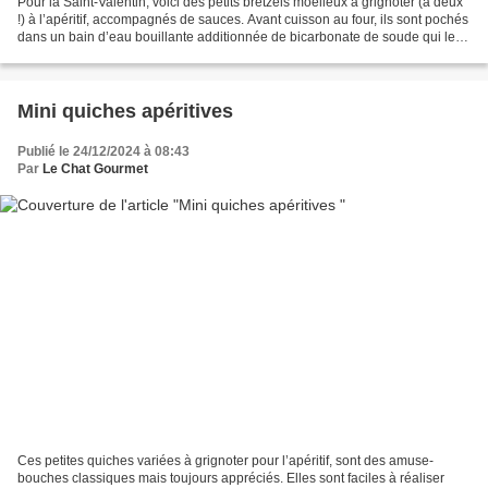
Pour la Saint-Valentin, voici des petits bretzels moelleux à grignoter (à deux
!) à l’apéritif, accompagnés de sauces. Avant cuisson au four, ils sont pochés
dans un bain d’eau bouillante additionnée de bicarbonate de soude qui leur
donne cette texture...
Mini quiches apéritives
Publié le 24/12/2024 à 08:43
Par
Le Chat Gourmet
Ces petites quiches variées à grignoter pour l’apéritif, sont des amuse-
bouches classiques mais toujours appréciés. Elles sont faciles à réaliser