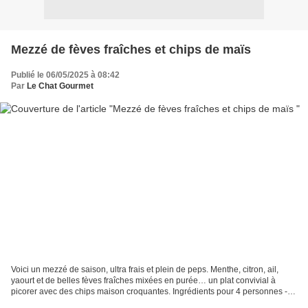
Mezzé de fèves fraîches et chips de maïs
Publié le 06/05/2025 à 08:42
Par
Le Chat Gourmet
Voici un mezzé de saison, ultra frais et plein de peps. Menthe, citron, ail,
yaourt et de belles fèves fraîches mixées en purée… un plat convivial à
picorer avec des chips maison croquantes. Ingrédients pour 4 personnes - 1
assiette creuse 300 g de fèves...