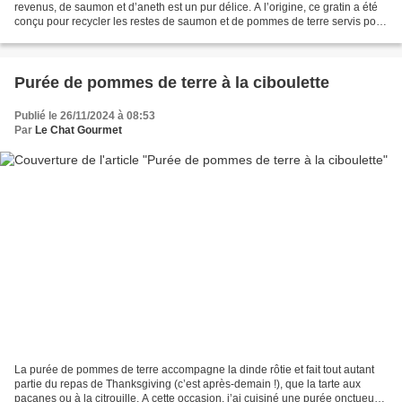
revenus, de saumon et d’aneth est un pur délice. A l’origine, ce gratin a été
conçu pour recycler les restes de saumon et de pommes de terre servis pour
les fêtes, que ce soit du saumon...
Purée de pommes de terre à la ciboulette
Publié le 26/11/2024 à 08:53
Par
Le Chat Gourmet
La purée de pommes de terre accompagne la dinde rôtie et fait tout autant
partie du repas de Thanksgiving (c’est après-demain !), que la tarte aux
pacanes ou à la citrouille. A cette occasion, j’ai cuisiné une purée onctueuse