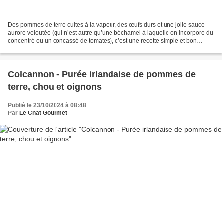
Des pommes de terre cuites à la vapeur, des œufs durs et une jolie sauce
aurore veloutée (qui n’est autre qu’une béchamel à laquelle on incorpore du
concentré ou un concassé de tomates), c’est une recette simple et bon
marché pour un plat principal vraiment...
Colcannon - Purée irlandaise de pommes de
terre, chou et oignons
Publié le 23/10/2024 à 08:48
Par
Le Chat Gourmet