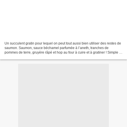
Un succulent gratin pour lequel on peut tout aussi bien utiliser des restes de
saumon. Saumon, sauce béchamel parfumée à l’aneth, tranches de
pommes de terre, gruyère râpé et hop au four à cuire et à gratiner ! Simple et
goûteux. Ingrédients pour 2 personnes...