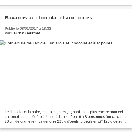
vanille Source : Le Larousse des Desserts...
Bavarois au chocolat et aux poires
Publié le 08/01/2017 à 18:32
Par
Le Chat Gourmet
Le chocolat et la poire, le duo toujours gagnant, mais plus encore pour cet
entremet tout en légèreté ! - Ingrédients - Pour 6 à 8 personnes (un cercle de
20 cm de diamètre) : La génoise 225 g d'oeufs (5 oeufs env.)* 125 g de sucre
semoule 125 g de farine...