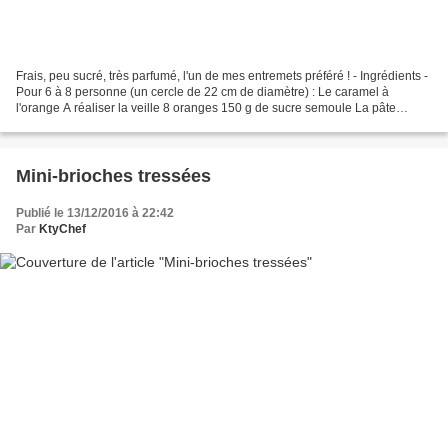
Frais, peu sucré, très parfumé, l'un de mes entremets préféré ! - Ingrédients -
Pour 6 à 8 personne (un cercle de 22 cm de diamètre) : Le caramel à
l'orange A réaliser la veille 8 oranges 150 g de sucre semoule La pâte
sablée 2 jaunes d'oeufs 2 g de gros...
Mini-brioches tressées
Publié le 13/12/2016 à 22:42
Par
KtyChef