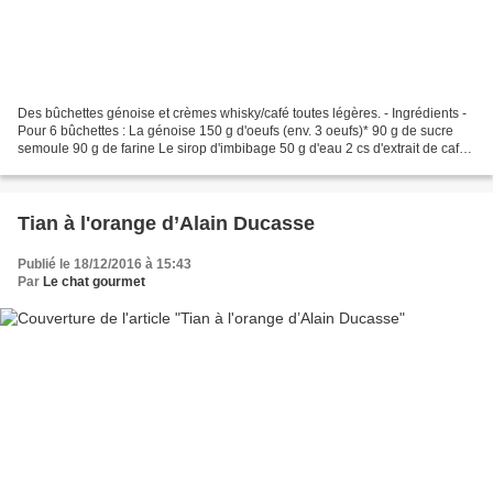
Des bûchettes génoise et crèmes whisky/café toutes légères. - Ingrédients -
Pour 6 bûchettes : La génoise 150 g d'oeufs (env. 3 oeufs)* 90 g de sucre
semoule 90 g de farine Le sirop d'imbibage 50 g d'eau 2 cs d'extrait de café
liquide** 50 g de sucre...
Tian à l'orange d’Alain Ducasse
Publié le 18/12/2016 à 15:43
Par
Le chat gourmet