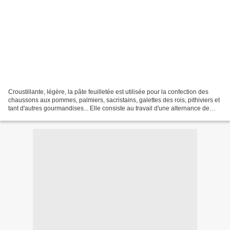
Croustillante, légère, la pâte feuilletée est utilisée pour la confection des
chaussons aux pommes, palmiers, sacristains, galettes des rois, pithiviers et
tant d'autres gourmandises... Elle consiste au travail d'une alternance de
pâte et de beurre avec...