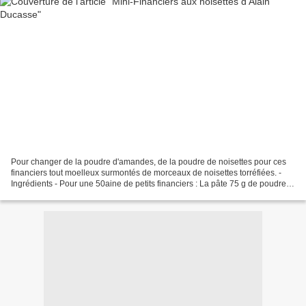
Pour changer de la poudre d'amandes, de la poudre de noisettes pour ces
financiers tout moelleux surmontés de morceaux de noisettes torréfiées. -
Ingrédients - Pour une 50aine de petits financiers : La pâte 75 g de poudre
de noisettes* 1 cc de miel 230...