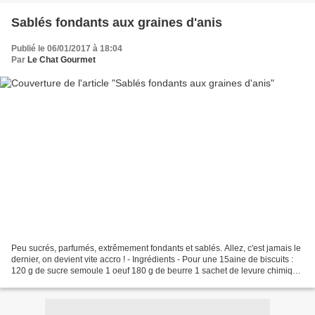
Sablés fondants aux graines d'anis
Publié le 06/01/2017 à 18:04
Par
Le Chat Gourmet
Peu sucrés, parfumés, extrêmement fondants et sablés. Allez, c'est jamais le
dernier, on devient vite accro ! - Ingrédients - Pour une 15aine de biscuits :
120 g de sucre semoule 1 oeuf 180 g de beurre 1 sachet de levure chimique
320 g de farine 1 cs...