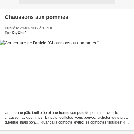
Chaussons aux pommes
Publié le 21/01/2017 à 19:10
Par
KtyChef
Une bonne pâte feuilletée et une bonne compote de pommes : c'est le
chausson aux pommes ! La pâte feuilletée, vous pouvez l'acheter toute prête
quoique, mais bon...... quant à la compote, évitez les compotes "liquides" des
supermarchés qui vont noyer...