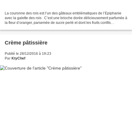
La couronne des rois est l’un des gâteaux emblématiques de l’Epiphanie
avec la galette des rois . C’est une brioche dorée délicieusement parfumée à
la fleur d’oranger, parsemée de sucre perlé et dont les fruits confits
gourmands qui la décorent représenteraient...
Crème pâtissière
Publié le 28/12/2016 à 19:23
Par
KtyChef