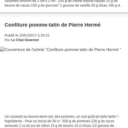
caramels environ de 2 cm x 2 cm : 250 g de crème fraîche liquide 25 g de
beurre de cacao 150 g de glucose* 1 gousse de vanille 50 g d'eau 190 g de
sucre semoule 50 g d'amandes effilées...
Confiture pomme-tatin de Pierre Hermé
Publié le 10/01/2017 à 20:51
Par
Le Chat Gourmet
Un caramel au beurre demi-sel, des pommes, un vrai goût de tarte-tartin ! -
Ingrédients - Pour un bocal de 30 cl : 500 g de pommes 230 g de sucre
semoule 1 cs de jus de citron 15 g de beurre 10 cl d'eau 1/2 gousse de