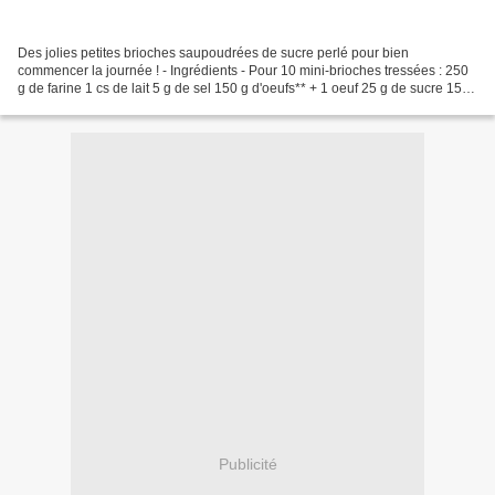
Des jolies petites brioches saupoudrées de sucre perlé pour bien
commencer la journée ! - Ingrédients - Pour 10 mini-brioches tressées : 250
g de farine 1 cs de lait 5 g de sel 150 g d'oeufs** + 1 oeuf 25 g de sucre 150
g de beurre ramolli 10 g de levure...
Publicité