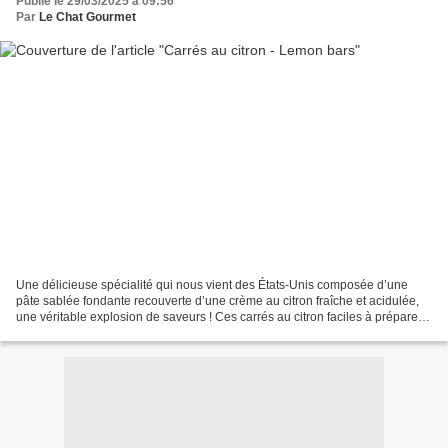
Publié le 29/03/2025 à 09:56
Par
Le Chat Gourmet
Une délicieuse spécialité qui nous vient des États-Unis composée d’une
pâte sablée fondante recouverte d’une crème au citron fraîche et acidulée,
une véritable explosion de saveurs ! Ces carrés au citron faciles à préparer,
sont parfaits pour une pause-café...