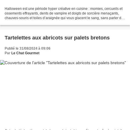
Halloween est une période hyper créative en cuisine : momies, cercueils et
ossements effrayants, dents de vampire et doigts de sorcière menaçants,
chauves-souris et toiles d’araignée qui vous glacent le sang, sans parler des
organes sanguinolents horrifiants...
Tartelettes aux abricots sur palets bretons
Publié le 31/08/2024 à 09:06
Par
Le Chat Gourmet