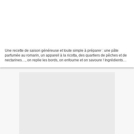
Une recette de saison généreuse et toute simple à préparer : une pâte
parfumée au romarin, un appareil à la ricotta, des quartiers de pêches et de
nectarines…, on replie les bords, on enfourne et on savoure ! Ingrédients
pour 6 personnes La pâte 200 g...