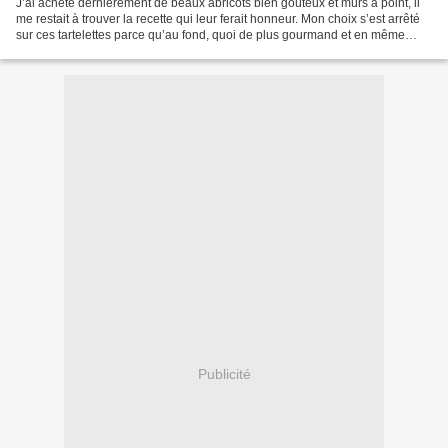
J’ai acheté dernièrement de beaux abricots bien goûteux et mûrs à point, il
me restait à trouver la recette qui leur ferait honneur. Mon choix s’est arrêté
sur ces tartelettes parce qu’au fond, quoi de plus gourmand et en même
temps de plus simple, qu’une...
Publicité