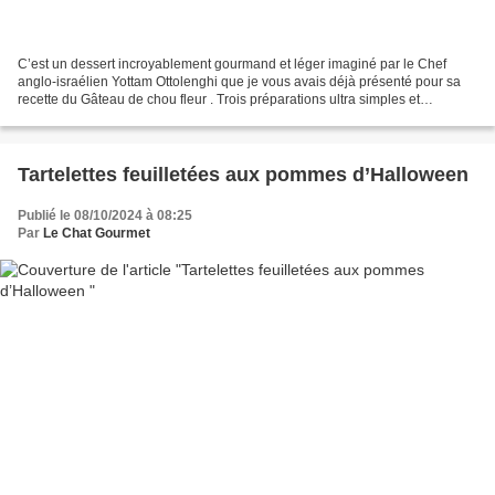
C’est un dessert incroyablement gourmand et léger imaginé par le Chef
anglo-israélien Yottam Ottolenghi que je vous avais déjà présenté pour sa
recette du Gâteau de chou fleur . Trois préparations ultra simples et
inratables pour ce dessert : une compote...
Tartelettes feuilletées aux pommes d’Halloween
Publié le 08/10/2024 à 08:25
Par
Le Chat Gourmet