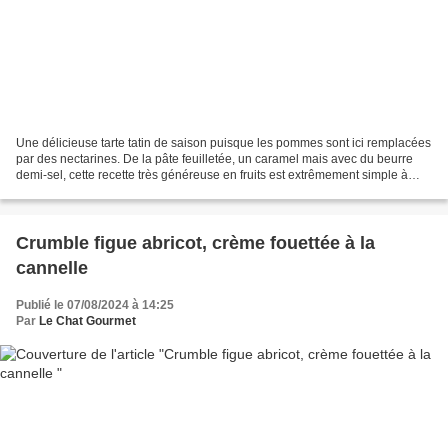
Une délicieuse tarte tatin de saison puisque les pommes sont ici remplacées
par des nectarines. De la pâte feuilletée, un caramel mais avec du beurre
demi-sel, cette recette très généreuse en fruits est extrêmement simple à
réaliser et nous vient d’Hélène...
Crumble figue abricot, crème fouettée à la
cannelle
Publié le 07/08/2024 à 14:25
Par
Le Chat Gourmet