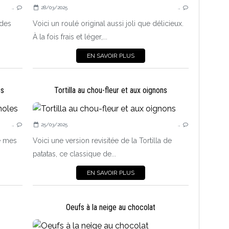
…
28/03/2025
…
DESSERTS AUX FRUITS
 des
Voici un roulé original aussi joli que délicieux.
À la fois frais et léger,...
EN SAVOIR PLUS
es
Tortilla au chou-fleur et aux oignons
GÂTEAUX, PETITS GÂTEAUX
…
25/03/2025
…
e mes
Voici une version revisitée de la Tortilla de
patatas, ce classique de...
EN SAVOIR PLUS
Oeufs à la neige au chocolat