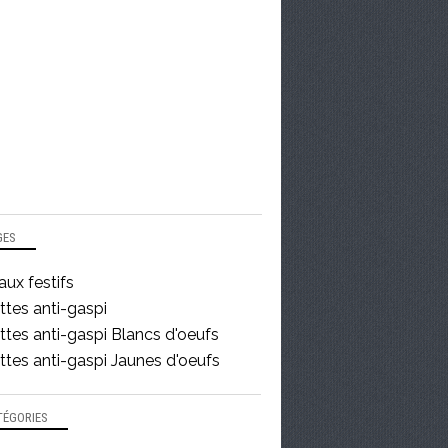
ACCOMPAGNEMENTS
GES
GÂTEAUX, PETITS GÂTEAUX
ux festifs
ttes anti-gaspi
tes anti-gaspi Blancs d'oeufs
tes anti-gaspi Jaunes d'oeufs
TÉGORIES