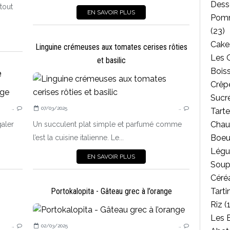
Dess
tout
EN SAVOIR PLUS
Pomm
(23)
Cakes
Linguine crémeuses aux tomates cerises rôties
Les 
et basilic
Bois
e
Crêpe
SALADES, VERRINES
Sucr
…
07/03/2025
…
Tarte
Chau
galer
Un succulent plat simple et parfumé comme
Boeu
l’est la cuisine italienne. Le...
Légu
EN SAVOIR PLUS
Soup
Céréa
Portokalopita - Gâteau grec à l’orange
Tarti
Riz
(1
BISCUITS
Les 
…
02/03/2025
…
RECETTES DE CHEFS