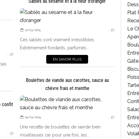
Sablés au sésame et à la fleur d’oranger
Desse
Plat 
Rece
Le C
12/03/2025
…
Apér
Ces sablés sont vraiment irrésistibles.
Boul
ACCOMPAGNEMENTS
Extrêmement fondants, parfumés...
Entr
…
EN SAVOIR PLUS
Gâte
pas
Biscu
Poiss
Boulettes de viande aux carottes, sauce au
Tart
chèvre frais et menthe
Entr
Confi
 confit
Salad
Entr
09/03/2025
…
TARTES GALETTES CRUMBLES SUCRÉS
Acc
DESSERTS AUX FRUITS
Une recette de boulettes de viande bien
Volai
…
moelleuses car pour une fois, les...