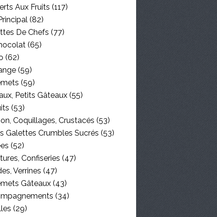
rts Aux Fruits
(117)
Principal
(82)
BISCUITS
ttes De Chefs
(77)
hocolat
(65)
o
(62)
ange
(59)
emets
(59)
aux, Petits Gâteaux
(55)
its
(53)
on, Coquillages, Crustacés
(53)
es Galettes Crumbles Sucrés
(53)
ées
(52)
tures, Confiseries
(47)
PLAT PRINCIPAL
es, Verrines
(47)
BOEUF
emets Gâteaux
(43)
ompagnements
(34)
lles
(29)