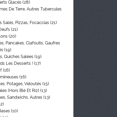
erts Glacés
(28)
es De Terre, Autres Tubercules
 Salés, Pizzas, Focaccias
(21)
Oeufs
(21)
sons
(20)
s, Pancakes, Clafoutis, Gaufres
ACCOMPAGNEMENTS
és
(19)
s, Quiches Salées
(19)
ds Les Desserts !
(17)
f
(16)
mineuses
(16)
es, Potages, Veloutés
(15)
les (hors Blé Et Riz)
(13)
nes, Sandwichs, Autres
(13)
2)
ENTREMETS GÂTEAUX
Bases
(10)
DESSERTS AUX FRUITS