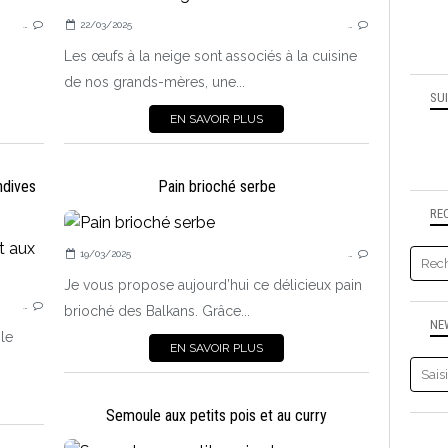
POISSON, COQUILLAGES, CRUSTACÉS
…
22/03/2025
…
PLAT PRINCIPAL
Les œufs à la neige sont associés à la cuisine
de nos grands-mères, une...
SU
EN SAVOIR PLUS
ndives
Pain brioché serbe
RE
19/03/2025
…
TARTES, QUICHES SALÉES
Je vous propose aujourd’hui ce délicieux pain
…
brioché des Balkans. Grâce...
NE
 le
EN SAVOIR PLUS
Semoule aux petits pois et au curry