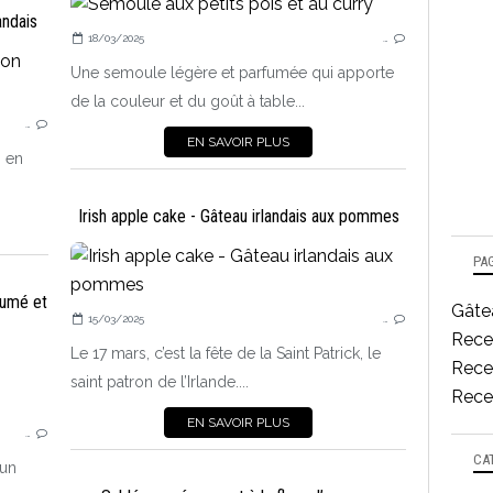
andais
18/03/2025
…
PLAT PRINCIPAL
Une semoule légère et parfumée qui apporte
POISSON, COQUILLAGES, CRUSTACÉS
de la couleur et du goût à table...
…
POMMES DE TERRE, AUTRES TUBERCULES
EN SAVOIR PLUS
s en
Irish apple cake - Gâteau irlandais aux pommes
PA
fumé et
Gâtea
15/03/2025
…
Rece
Le 17 mars, c’est la fête de la Saint Patrick, le
Recet
LES OEUFS
saint patron de l’Irlande....
Recet
PLAT PRINCIPAL
EN SAVOIR PLUS
…
POISSON, COQUILLAGES, CRUSTACÉS
CA
 un