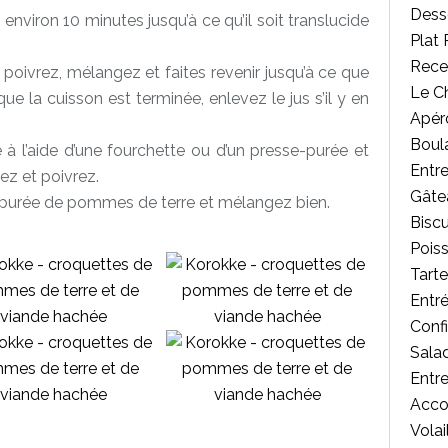
Desse
environ 10 minutes jusqu’à ce qu’il soit translucide
Plat 
Rece
 poivrez, mélangez et faites revenir jusqu’à ce que
Le C
que la cuisson est terminée, enlevez le jus s’il y en
Apér
Boul
à l’aide d’une fourchette ou d’un presse-purée et
Entr
ez et poivrez.
Gâte
a purée de pommes de terre et mélangez bien.
Biscu
Poiss
Tart
Entr
Confi
Salad
Entr
Acc
Volai