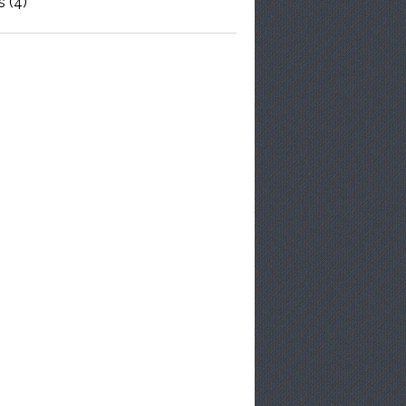
s
(4)