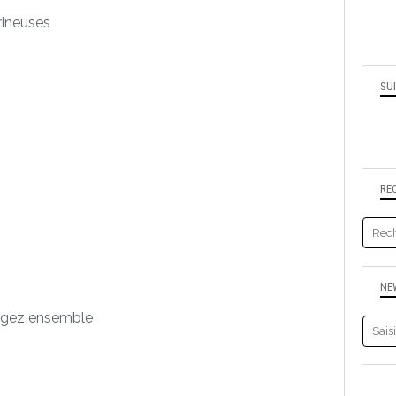
rineuses
SU
RE
NE
gez ensemble