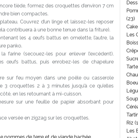
Dess
ncore tiède, formez des croquettes d’environ 7 cm
Pomm
endre bien compactes.
(23)
plateau. Couvrez d’un linge et laissez-les reposer
Cakes
cela contribuera à une bonne tenue dans
la friture).
Les 
ontenant les 4 œufs battus en omelette, l’autre, la
Bois
lure panko.
Crêpe
a farine (secouez-les pour enlever l’excédent).
Sucr
es œufs battus, puis enrobez-les de chapelure
Tarte
Chau
riture sur feu moyen dans une poêle ou casserole
Boeu
re 3 croquettes 2 à 3 minutes jusqu’à ce qu’elles
Légu
côté, en les retournant à mi-cuisson.
Soup
mesure sur une feuille de papier absorbant pour
Céréa
Tarti
uce versée en zigzag sur les croquettes.
Riz
(1
Les 