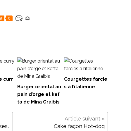
st
0
e curr
Courgettes farcie
Burger oriental au
s à l’italienne
pain d’orge et kef
ta de Mina Graibis
Sponge cake chantilly et fraises au balsamique
Cake façon Hot-dog