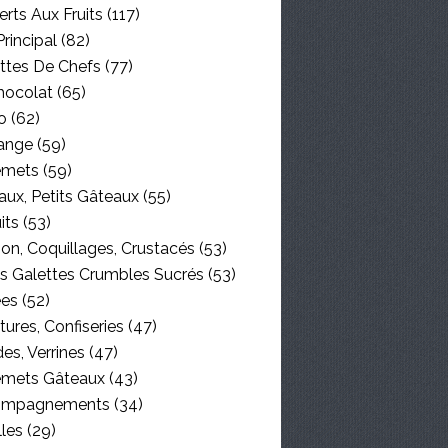
rts Aux Fruits
(117)
Principal
(82)
ttes De Chefs
(77)
hocolat
(65)
o
(62)
ange
(59)
emets
(59)
aux, Petits Gâteaux
(55)
its
(53)
on, Coquillages, Crustacés
(53)
es Galettes Crumbles Sucrés
(53)
ées
(52)
tures, Confiseries
(47)
es, Verrines
(47)
emets Gâteaux
(43)
ompagnements
(34)
lles
(29)