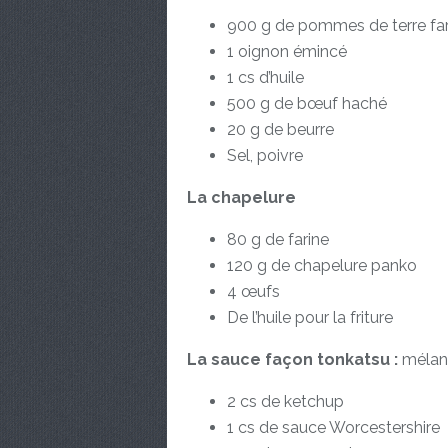
900 g de pommes de terre fa
1 oignon émincé
1 cs d’huile
500 g de bœuf haché
20 g de beurre
Sel, poivre
La chapelure
80 g de farine
120 g de chapelure panko
4 œufs
De l’huile pour la friture
La sauce façon tonkatsu :
mélan
2 cs de ketchup
1 cs de sauce Worcestershire