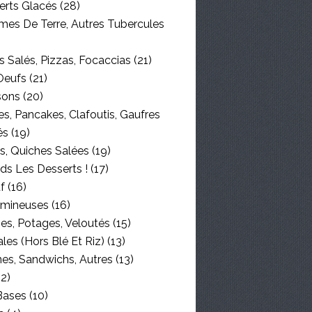
erts Glacés
(28)
es De Terre, Autres Tubercules
 Salés, Pizzas, Focaccias
(21)
Oeufs
(21)
sons
(20)
s, Pancakes, Clafoutis, Gaufres
és
(19)
s, Quiches Salées
(19)
ds Les Desserts !
(17)
f
(16)
mineuses
(16)
es, Potages, Veloutés
(15)
les (hors Blé Et Riz)
(13)
nes, Sandwichs, Autres
(13)
2)
Bases
(10)