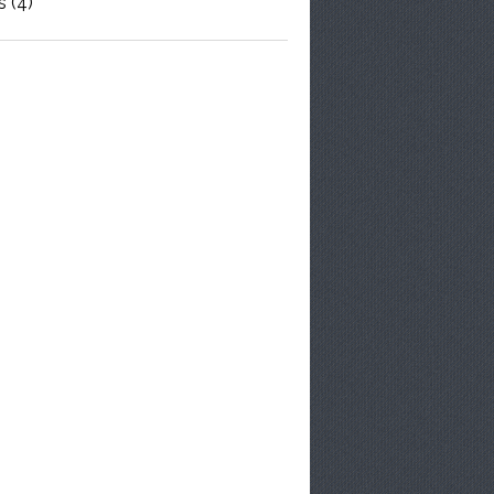
s
(4)