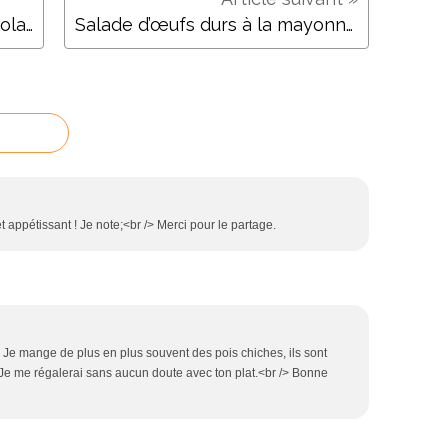
Verrines de mousses au chocolat et aux fraises
Salade d’œufs durs à la mayonnaise d’avocat et pommes de terre
et appétissant ! Je note;<br /> Merci pour le partage.
/> Je mange de plus en plus souvent des pois chiches, ils sont
> Je me régalerai sans aucun doute avec ton plat.<br /> Bonne