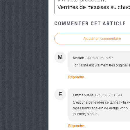
COMMENTER CET ARTICLE
Ajouter un commentaire
M
Marion
21/05/2025 19:57
Ton tajine est vraiment très original 
Répondre
E
Emmanuelle
12/05/2025 13:41
C'est une belle idée ce tajine ! <br 
rassasiants et plein de vertus.<br /
journée, bisous.
Répondre