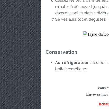
Cassez les œufs dans les espa
minutes à découvert jusqu’à ce 
dans des petits plats individuel
Servez aussitôt et dégustez !
Conservation
Au réfrigérateur :
les boul
boîte hermétique.
Vous av
Envoyez-moi u
lecha