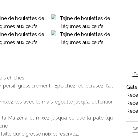
PA
ois chiches.
persil grossièrement. Épluchez et écrasez l’ail.
Gâtea
Rece
 mixez-les avec le maïs égoutté jusqu’à obtention
Recet
Recet
non, la Maïzena et mixez jusqu’à ce que la pâte (qui
ène.
CA
aille d’une grosse noix et réservez.