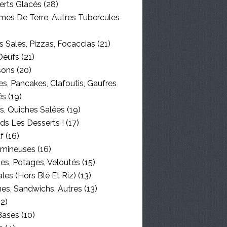
erts Glacés
(28)
es De Terre, Autres Tubercules
 Salés, Pizzas, Focaccias
(21)
Oeufs
(21)
sons
(20)
s, Pancakes, Clafoutis, Gaufres
és
(19)
s, Quiches Salées
(19)
ds Les Desserts !
(17)
f
(16)
mineuses
(16)
es, Potages, Veloutés
(15)
les (hors Blé Et Riz)
(13)
nes, Sandwichs, Autres
(13)
2)
Bases
(10)