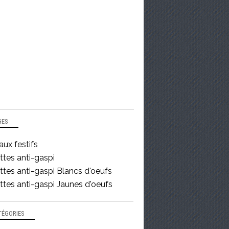
GES
ux festifs
ttes anti-gaspi
tes anti-gaspi Blancs d'oeufs
tes anti-gaspi Jaunes d'oeufs
TÉGORIES