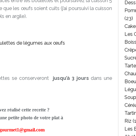
ces entre les boulettes et poursuivez la cuisson 5
Dess
que les œufs soient cuits (j’ai poursuivi la cuisson
Pomm
s en argile).
(23)
Cakes
Les 
Bois
Crêpe
Sucr
Tarte
Chau
ettes se conserveront
jusqu’à 3 jours
dans une
Boeu
Légu
Soup
Céréa
ez réalisé cette recette ?
Tarti
ne petite photo de votre plat à
Riz
(1
Les 
tgourmet1@gmail.com