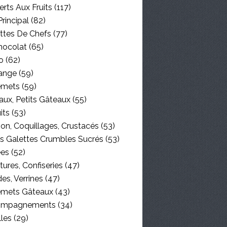
rts Aux Fruits
(117)
Principal
(82)
ttes De Chefs
(77)
hocolat
(65)
o
(62)
ange
(59)
emets
(59)
aux, Petits Gâteaux
(55)
its
(53)
on, Coquillages, Crustacés
(53)
es Galettes Crumbles Sucrés
(53)
ées
(52)
tures, Confiseries
(47)
es, Verrines
(47)
emets Gâteaux
(43)
ompagnements
(34)
lles
(29)