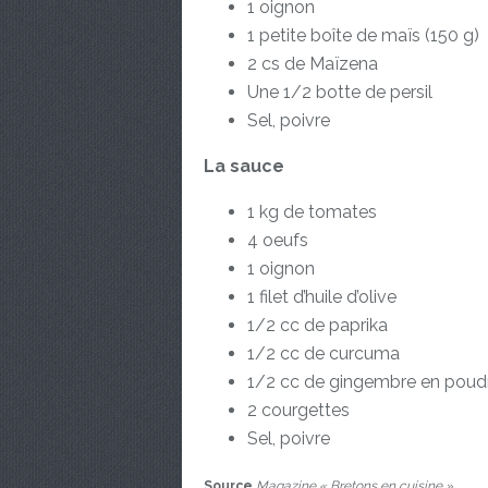
1 oignon
1 petite boîte de maïs (150 g)
2 cs de Maïzena
Une 1/2 botte de persil
Sel, poivre
La sauce
1 kg de tomates
4 oeufs
1 oignon
1 filet d’huile d’olive
1/2 cc de paprika
1/2 cc de curcuma
1/2 cc de gingembre en pou
2 courgettes
Sel, poivre
Source
Magazine « Bretons en cuisine »