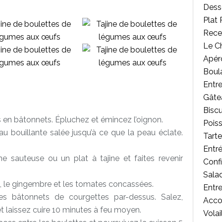
Desse
Plat 
Rece
Le C
Apér
Boul
Entr
Gâte
Biscu
s en bâtonnets. Épluchez et émincez l’oignon.
Poiss
u bouillante salée jusqu’à ce que la peau éclate.
Tart
Entr
une sauteuse ou un plat à tajine et faites revenir
Confi
Salad
a, le gingembre et les tomates concassées.
Entr
es bâtonnets de courgettes par-dessus. Salez,
Acc
t laissez cuire 10 minutes à feu moyen.
Volai