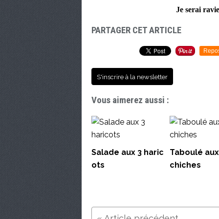
Je serai ravi
PARTAGER CET ARTICLE
Repo
S'inscrire à la newsletter
Vous aimerez aussi :
Salade aux 3 haric
Taboulé aux
ots
chiches