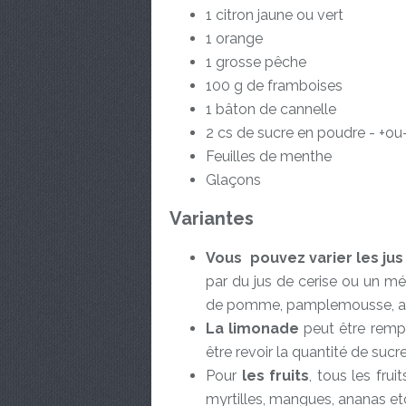
1 citron jaune ou vert
1 orange
1 grosse pêche
100 g de framboises
1 bâton de cannelle
2 cs de sucre en poudre - +ou-
Feuilles de menthe
Glaçons
Variantes
Vous pouvez varier les jus 
par du jus de cerise ou un mé
de pomme, pamplemousse, anan
La limonade
peut être rempl
être revoir la quantité de sucre
Pour
les fruits
, tous les frui
myrtilles, mangues, ananas etc