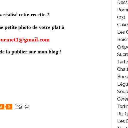
Dess
Pomm
 réalisé cette recette ?
(23)
Cakes
 petite photo de votre plat à
Les 
gourmet1@gmail.com
Bois
Crêpe
 de la publier sur mon blog !
Sucr
Tarte
Chau
Boeu
Légu
Soup
Céréa
Tarti
st
0
Riz
(1
Les 