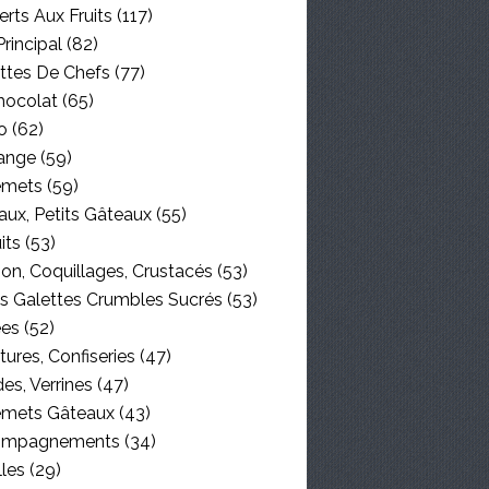
rts Aux Fruits
(117)
Principal
(82)
ttes De Chefs
(77)
hocolat
(65)
o
(62)
ange
(59)
emets
(59)
aux, Petits Gâteaux
(55)
its
(53)
on, Coquillages, Crustacés
(53)
es Galettes Crumbles Sucrés
(53)
ées
(52)
tures, Confiseries
(47)
es, Verrines
(47)
emets Gâteaux
(43)
ompagnements
(34)
lles
(29)