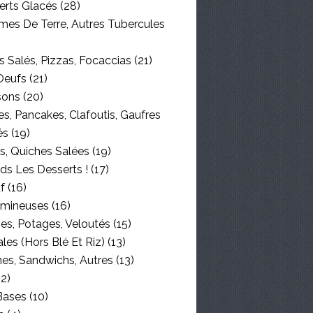
erts Glacés
(28)
es De Terre, Autres Tubercules
 Salés, Pizzas, Focaccias
(21)
Oeufs
(21)
sons
(20)
s, Pancakes, Clafoutis, Gaufres
és
(19)
s, Quiches Salées
(19)
ds Les Desserts !
(17)
f
(16)
mineuses
(16)
es, Potages, Veloutés
(15)
les (hors Blé Et Riz)
(13)
nes, Sandwichs, Autres
(13)
2)
Bases
(10)