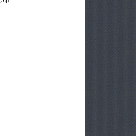
s
(4)