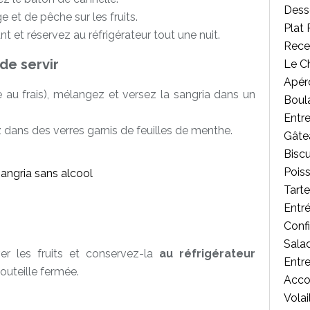
Desse
ge et de pêche sur les fruits.
Plat 
 et réservez au réfrigérateur tout une nuit.
Rece
de servir
Le C
Apér
 au frais), mélangez et versez la sangria dans un
Boul
Entr
 dans des verres garnis de feuilles de menthe.
Gâte
Biscu
Poiss
Tart
Entr
Confi
Salad
ver les fruits et conservez-la
au réfrigérateur
Entr
outeille fermée.
Acc
Volai