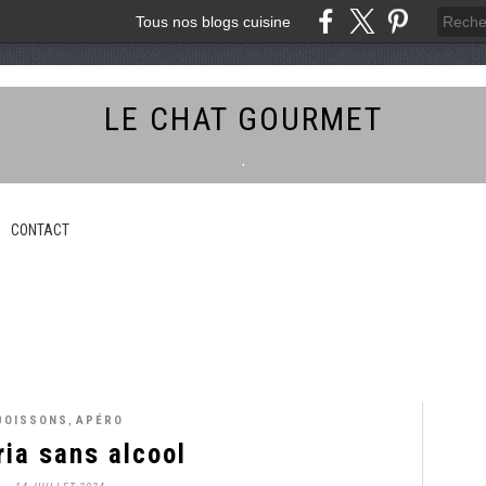
Tous nos blogs cuisine
LE CHAT GOURMET
.
CONTACT
,
BOISSONS
APÉRO
ia sans alcool