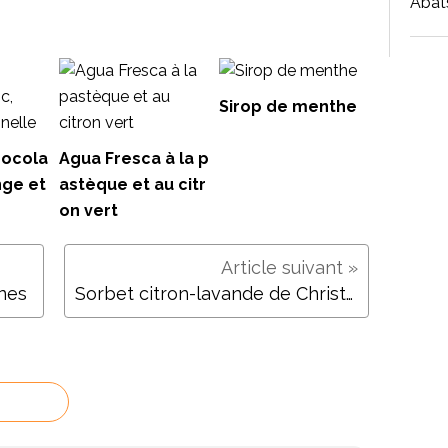
Abat
Sirop de menthe
hocola
Agua Fresca à la p
nge et
astèque et au citr
on vert
nes
Sorbet citron-lavande de Christophe Felder