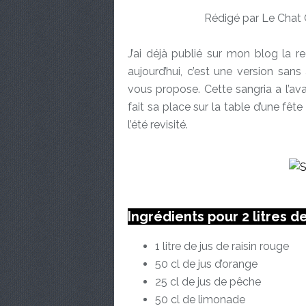
Rédigé par Le Chat 
J’ai déjà publié sur mon blog la r
aujourd’hui, c’est une version sans 
vous propose. Cette sangria a l’ava
fait sa place sur la table d’une fêt
l’été revisité.
Ingrédients pour 2 litres d
1 litre de jus de raisin rouge
50 cl de jus d’orange
25 cl de jus de pêche
50 cl de limonade