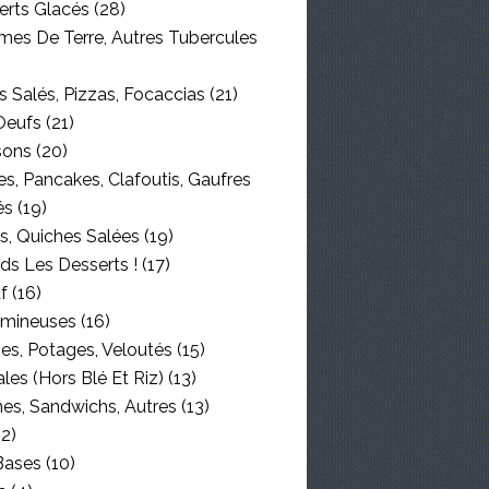
erts Glacés
(28)
es De Terre, Autres Tubercules
 Salés, Pizzas, Focaccias
(21)
Oeufs
(21)
sons
(20)
s, Pancakes, Clafoutis, Gaufres
és
(19)
s, Quiches Salées
(19)
ds Les Desserts !
(17)
f
(16)
mineuses
(16)
es, Potages, Veloutés
(15)
les (hors Blé Et Riz)
(13)
nes, Sandwichs, Autres
(13)
2)
Bases
(10)