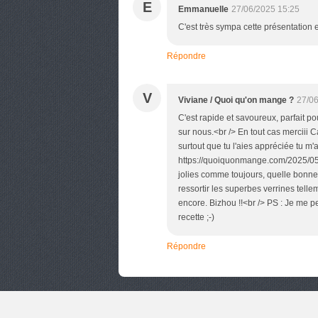
E
Emmanuelle
27/06/2025 15:25
C'est très sympa cette présentation 
Répondre
V
Viviane / Quoi qu'on mange ?
27/06
C'est rapide et savoureux, parfait po
sur nous.<br /> En tout cas merciii C
surtout que tu l'aies appréciée tu m'as
https://quoiquonmange.com/2025/05/
jolies comme toujours, quelle bonne 
ressortir les superbes verrines tell
encore. Bizhou !!<br /> PS : Je me p
recette ;-)
Répondre