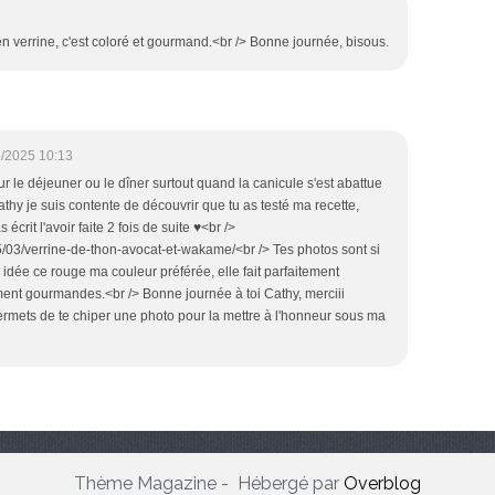
en verrine, c'est coloré et gourmand.<br /> Bonne journée, bisous.
/2025 10:13
ur le déjeuner ou le dîner surtout quand la canicule s'est abattue
athy je suis contente de découvrir que tu as testé ma recette,
 écrit l'avoir faite 2 fois de suite ♥<br />
03/verrine-de-thon-avocat-et-wakame/<br /> Tes photos sont si
idée ce rouge ma couleur préférée, elle fait parfaitement
ement gourmandes.<br /> Bonne journée à toi Cathy, merciii
ermets de te chiper une photo pour la mettre à l'honneur sous ma
Thème Magazine - Hébergé par
Overblog