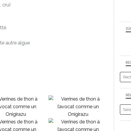
, cru)
tté
SU
e autre algue
RE
NE