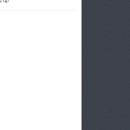
s
(4)