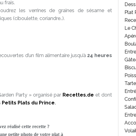
 frais.
Desse
oudrez les verrines de graines de sésame et
Plat 
ues (ciboulette, coriandre..).
Rece
Le C
Apér
Boul
Entr
ecouvertes d’un film alimentaire jusqu’à
24 heures
Gâte
Biscu
Poiss
Tart
Entr
 Garden Party » organisé par
Recettes.de
et dont
Confi
 Petits Plats du Prince
.
Salad
Entr
Acc
ez réalisé cette recette ?
Volai
ne petite photo de votre plat à