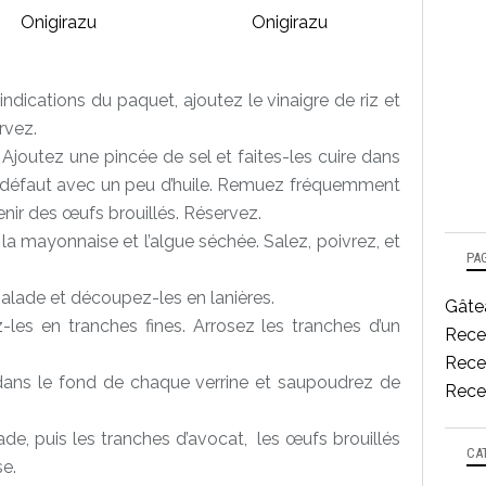
s indications du paquet, ajoutez le vinaigre de riz et
rvez.
Ajoutez une pincée de sel et faites-les cuire dans
 défaut avec un peu d’huile. Remuez fréquemment
nir des œufs brouillés. Réservez.
la mayonnaise et l’algue séchée. Salez, poivrez, et
PA
salade et découpez-les en lanières.
Gâtea
z-les en tranches fines. Arrosez les tranches d’un
Rece
Recet
ans le fond de chaque verrine et saupoudrez de
Recet
ade, puis les tranches d’avocat, les œufs brouillés
CA
se.