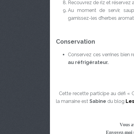
Recouvrez de riz et réservez au
Au moment de servir, saup
garnissez-les d’herbes aromatiq
Conservation
Conservez ces verrines bien r
au réfrigérateur.
Cette recette participe au défi «
la marraine est
Sabine
du blog
Les
Vous av
Envoyez-moi u