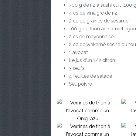
300 g de riz à sushi cuit (100 g
4 cs de vinaigre de riz
3 cc de graines de sésame
100 g de thon au naturel égou
2 cs de mayonnaise
2 cc de wakamé séché ou tout
1 avocat
Le jus d’un 1/2 citron
3 œufs
4 feuilles de salade
Sel, poivre