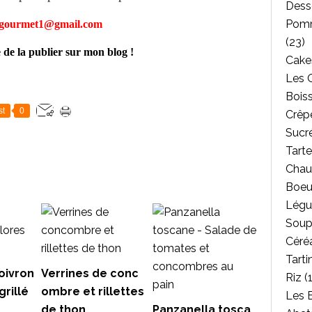
Dess
Pomm
tgourmet1@gmail.com
(23)
e de la publier sur mon blog !
Cakes
Les 
Bois
st
0
Crêpe
Sucr
Tarte
Chau
Boeu
Légu
Soup
Céréa
Tarti
oivron
Verrines de conc
Riz
(1
grillé
ombre et rillettes
Les 
de thon
Panzanella tosca