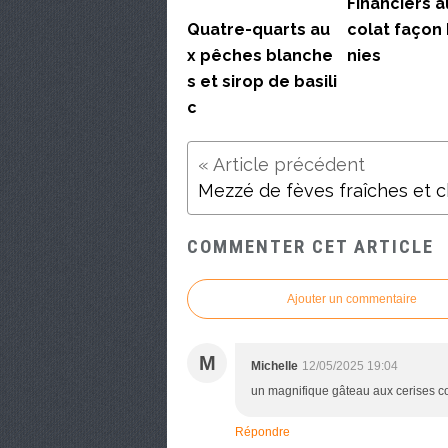
Financiers a
Quatre-quarts au
colat façon
x pêches blanche
nies
s et sirop de basili
c
COMMENTER CET ARTICLE
Ajouter un commentaire
M
Michelle
12/05/2025 19:04
un magnifique gâteau aux cerises co
Répondre