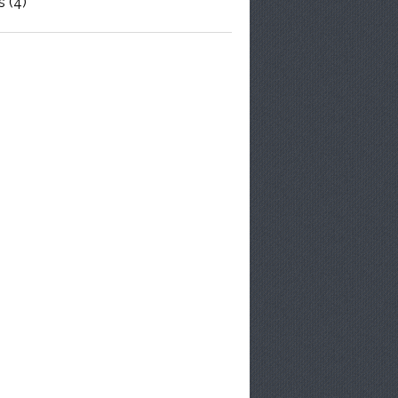
s
(4)