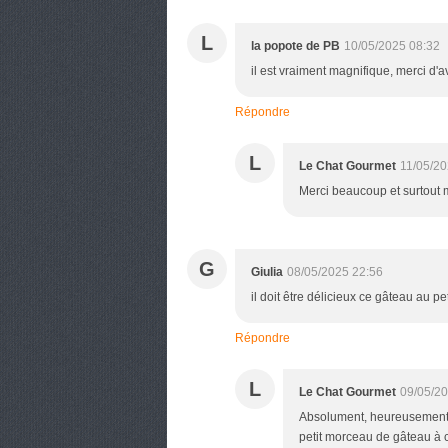
L
la popote de PB
10/05/2025 08:32
il est vraiment magnifique, merci d'a
Répondre
L
Le Chat Gourmet
11/05/20
Merci beaucoup et surtout me
G
Giulia
08/05/2025 22:56
il doit être délicieux ce gâteau au p
Répondre
L
Le Chat Gourmet
09/05/20
Absolument, heureusement j
petit morceau de gâteau à 