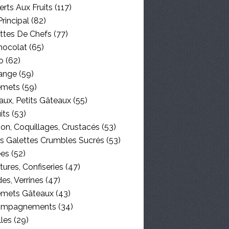
rts Aux Fruits
(117)
Principal
(82)
ttes De Chefs
(77)
hocolat
(65)
o
(62)
ange
(59)
emets
(59)
aux, Petits Gâteaux
(55)
its
(53)
on, Coquillages, Crustacés
(53)
es Galettes Crumbles Sucrés
(53)
ées
(52)
tures, Confiseries
(47)
es, Verrines
(47)
emets Gâteaux
(43)
ompagnements
(34)
lles
(29)