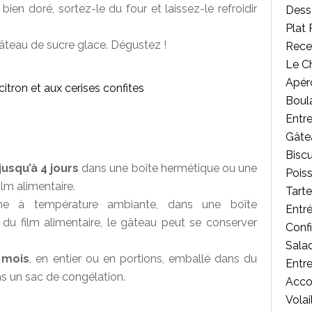
bien doré, sortez-le du four et laissez-le refroidir
Desse
Plat 
teau de sucre glace. Dégustez !
Rece
Le C
Apér
Boul
Entr
Gâte
Biscu
usqu’à 4 jours
dans une boîte hermétique ou une
Poiss
ilm alimentaire.
Tart
à température ambiante, dans une boîte
Entr
u film alimentaire, le gâteau peut se conserver
Confi
Salad
 mois
, en entier ou en portions, emballé dans du
Entr
ns un sac de congélation.
Acc
Volai