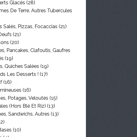
erts Glacés
(28)
es De Terre, Autres Tubercules
 Salés, Pizzas, Focaccias
(21)
Oeufs
(21)
sons
(20)
s, Pancakes, Clafoutis, Gaufres
és
(19)
s, Quiches Salées
(19)
ds Les Desserts !
(17)
f
(16)
mineuses
(16)
es, Potages, Veloutés
(15)
les (hors Blé Et Riz)
(13)
nes, Sandwichs, Autres
(13)
2)
Bases
(10)