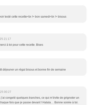
voir testé cette recette<br /> bon samedi<br /> bisous
25 21:17
rci à toi pour cette recette. Bises
etit déjeuner un régal bisous et bonne fin de semaine
25 00:27
’ai congelé quelques tranches, ce qui m’évite de grignoter un
chaque fois que je passe devant ! Halala… Bonne soirée à toi.