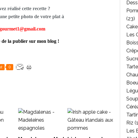
Dess
ez réalisé cette recette ?
Pomm
ne petite photo de votre plat à
(23)
Cakes
tgourmet1@gmail.com
Les 
e de la publier sur mon blog !
Bois
Crêpe
Sucr
Tarte
st
0
Chau
Boeu
Légu
Soup
Céréa
Tarti
Riz
(1
Les 