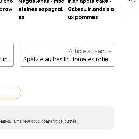
Abat
u cho
Magdalenas - Mad
Irish apple cake -
 brow
eleines espagnol
Gâteau irlandais a
es
ux pommes
Mezzé de fèves fraîches et chips de maïs
Spätzle au basilic, tomates rôties et mozzarella
nfites, j'aime beaucoup, bonne fin de journée.