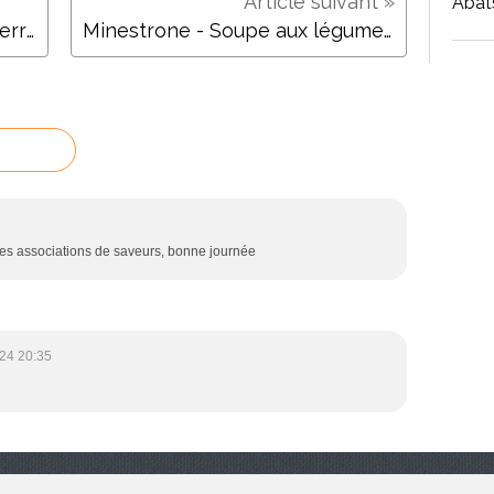
Abat
Spritz - Sablés viennois de Pierre Hermé
Minestrone - Soupe aux légumes italienne
les associations de saveurs, bonne journée
24 20:35