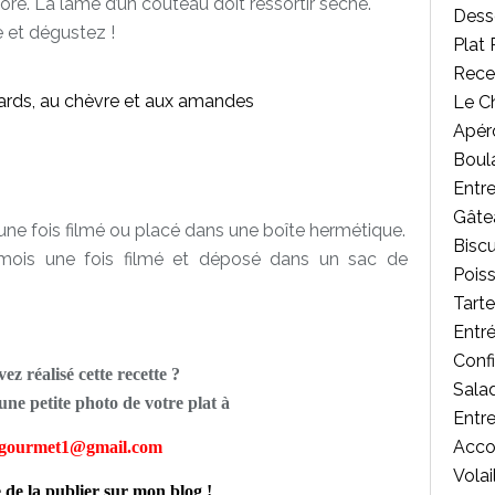
doré. La lame d’un couteau doit ressortir sèche.
Desse
e et dégustez !
Plat 
Rece
Le C
Apér
Boul
Entr
Gâte
une fois filmé ou placé dans une boîte hermétique.
Biscu
ois une fois filmé et déposé dans un sac de
Poiss
Tart
Entr
Confi
ez réalisé cette recette ?
Salad
ne petite photo de votre plat à
Entr
Acc
tgourmet1@gmail.com
Volai
e de la publier sur mon blog !