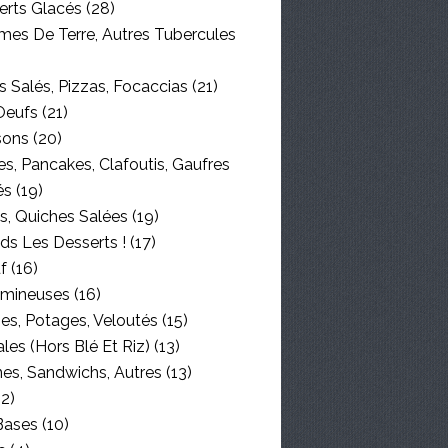
erts Glacés
(28)
es De Terre, Autres Tubercules
 Salés, Pizzas, Focaccias
(21)
Oeufs
(21)
sons
(20)
s, Pancakes, Clafoutis, Gaufres
és
(19)
s, Quiches Salées
(19)
ds Les Desserts !
(17)
f
(16)
mineuses
(16)
es, Potages, Veloutés
(15)
les (hors Blé Et Riz)
(13)
nes, Sandwichs, Autres
(13)
2)
Bases
(10)