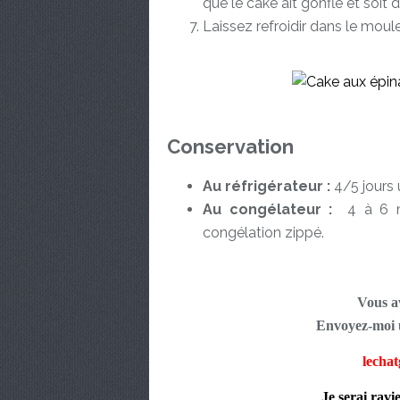
que le cake ait gonflé et soit 
Laissez refroidir dans le moul
Conservation
Au réfrigérateur :
4/5 jours 
Au congélateur :
4 à 6 m
congélation zippé.
Vous av
Envoyez-moi u
lecha
Je serai ravi