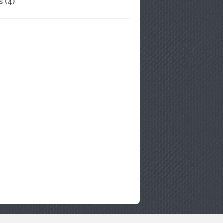
s
(4)