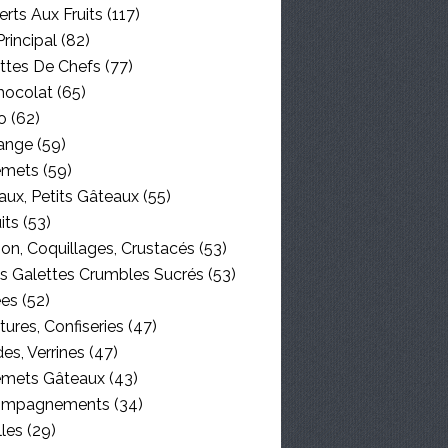
rts Aux Fruits
(117)
Principal
(82)
ttes De Chefs
(77)
hocolat
(65)
o
(62)
ange
(59)
emets
(59)
aux, Petits Gâteaux
(55)
its
(53)
on, Coquillages, Crustacés
(53)
es Galettes Crumbles Sucrés
(53)
ées
(52)
tures, Confiseries
(47)
es, Verrines
(47)
emets Gâteaux
(43)
ompagnements
(34)
lles
(29)