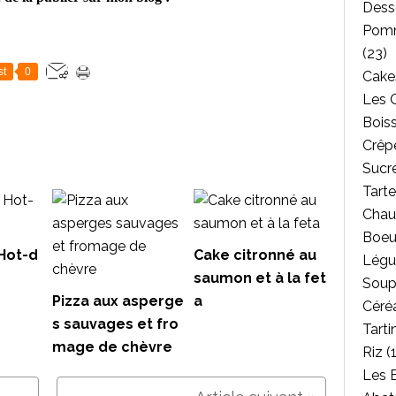
Dess
Pomm
(23)
st
0
Cakes
Les 
Bois
Crêpe
Sucr
Tarte
Chau
Boeu
Hot-d
Cake citronné au
Légu
saumon et à la fet
Soup
Pizza aux asperge
a
Céréa
s sauvages et fro
Tarti
mage de chèvre
Riz
(1
Les 