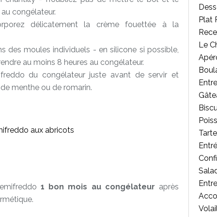
Desse
 au congélateur.
Plat 
corporez délicatement la crème fouettée à la
Rece
Le C
des moules individuels - en silicone si possible,
Apér
 prendre au moins 8 heures au congélateur.
Boul
freddo du congélateur juste avant de servir et
Entr
s de menthe ou de romarin.
Gâte
Biscu
Poiss
Tart
Entr
Confi
Salad
Entr
semifreddo
1 bon mois au congélateur
après
Acc
ermétique.
Volai