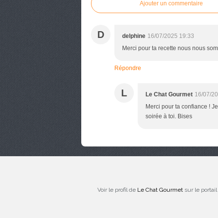
Ajouter un commentaire
D
delphine
16/07/2025 19:33
Merci pour ta recette nous nous so
Répondre
L
Le Chat Gourmet
16/07/20
Merci pour ta confiance ! J
soirée à toi. Bises
Voir le profil de
Le Chat Gourmet
sur le portai