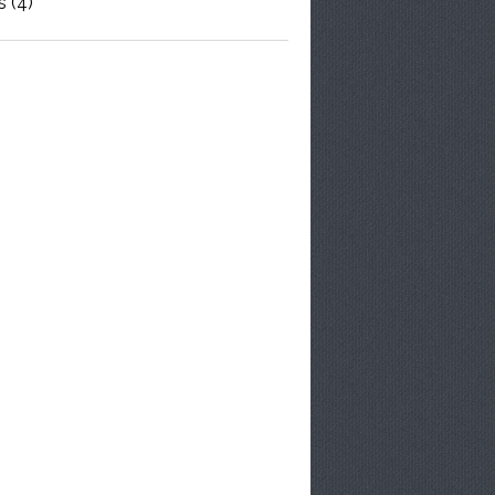
s
(4)