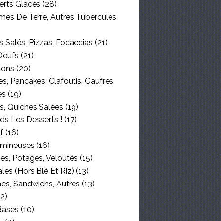
erts Glacés
(28)
es De Terre, Autres Tubercules
 Salés, Pizzas, Focaccias
(21)
Oeufs
(21)
sons
(20)
s, Pancakes, Clafoutis, Gaufres
és
(19)
s, Quiches Salées
(19)
ds Les Desserts !
(17)
f
(16)
mineuses
(16)
es, Potages, Veloutés
(15)
les (hors Blé Et Riz)
(13)
nes, Sandwichs, Autres
(13)
2)
Bases
(10)