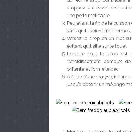
du feu, le sirop continuera 
stoppez la cuisson lorsqu’une
une perle malléable.
Peu avant la fin de la cuisso
sans qu’ils soient trop fermes.
Versez le sirop en un filet 
évitant qu’il aille sur le fouet.
Lorsque tout le sirop est 
refroidissement complet de 
brillante et forme le bec.
A l’aide d’une maryse, incorpor
jusqu’à obtenir un mélange 
Montez la crème fleurette en