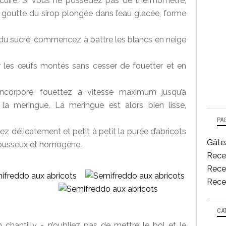
à cuire. Si vous ne possédez pas de thermomètre,
 goutte du sirop plongée dans l’eau glacée, forme
n du sucre, commencez à battre les blancs en neige
sur les œufs montés sans cesser de fouetter et en
incorporé, fouettez à vitesse maximum jusqu’à
la meringue. La meringue est alors bien lisse,
PA
ez délicatement et petit à petit la purée d’abricots
Gâtea
mousseux et homogène.
Rece
Recet
Recet
CA
 chantilly - n’oubliez pas de mettre le bol et le