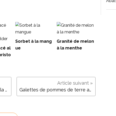
Abat
Sorbet à la mang
Granité de melon
cé al
ue
à la menthe
risto
Salade de carottes et thon à la tunisienne
Galettes de pommes de terre au poisson