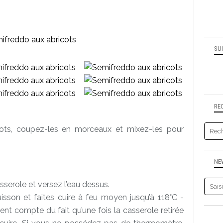
SU
RE
cots, coupez-les en morceaux et mixez-les pour
NE
serole et versez l’eau dessus.
sson et faites cuire à feu moyen jusqu’à 118°C -
nt compte du fait qu’une fois la casserole retirée