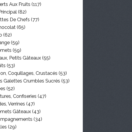
rts Aux Fruits
(117)
Principal
(82)
ttes De Chefs
(77)
hocolat
(65)
o
(62)
ange
(59)
emets
(59)
aux, Petits Gâteaux
(55)
its
(53)
on, Coquillages, Crustacés
(53)
es Galettes Crumbles Sucrés
(53)
ées
(52)
tures, Confiseries
(47)
es, Verrines
(47)
emets Gâteaux
(43)
ompagnements
(34)
lles
(29)