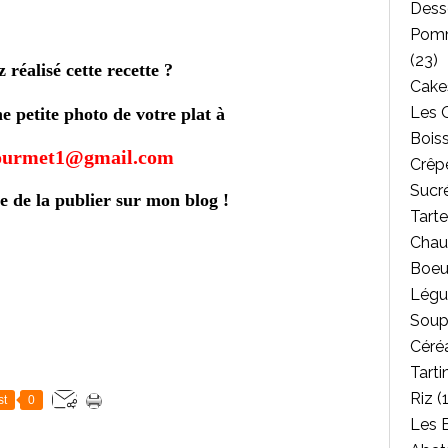
Dess
Pomm
(23)
 réalisé cette recette ?
Cakes
Les 
 petite photo de votre plat à
Bois
gourmet1@gmail.com
Crêpe
Sucr
e de la publier sur mon blog !
Tarte
Chau
Boeu
Légu
Soup
Céréa
Tarti
Riz
(1
st
0
Les 