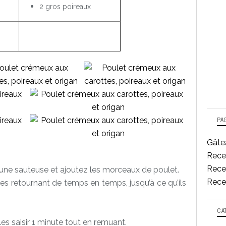
2 gros poireaux
PA
Gâtea
Rece
Recet
s une sauteuse et ajoutez les morceaux de poulet.
Recet
 les retournant de temps en temps, jusqu’à ce qu’ils
CA
les saisir 1 minute tout en remuant.