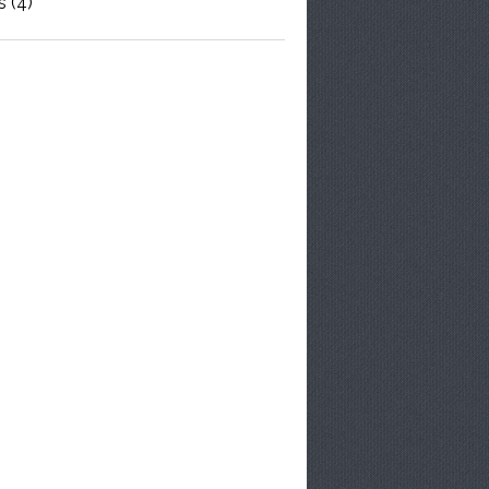
s
(4)