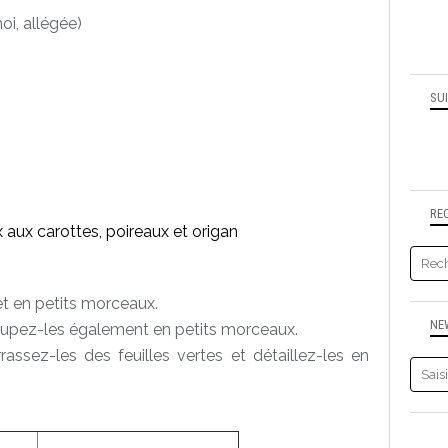
oi, allégée)
SU
RE
t en petits morceaux.
NE
oupez-les également en petits morceaux.
assez-les des feuilles vertes et détaillez-les en