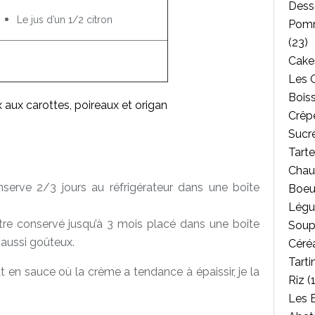
Dess
Le jus d’un 1/2 citron
Pomm
(23)
Cakes
Les 
Bois
Crêpe
Sucr
Tarte
Chau
serve 2/3 jours au réfrigérateur dans une boîte
Boeu
Légu
t être conservé jusqu’à 3 mois placé dans une boîte
Soup
 aussi goûteux.
Céréa
Tarti
t en sauce où la crème a tendance à épaissir, je la
Riz
(1
Les 