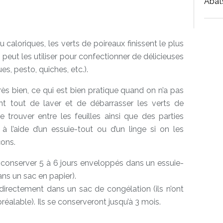
Abat
u caloriques, les verts de poireaux finissent le plus
 peut les utiliser pour confectionner de délicieuses
es, pesto, quiches, etc.).
rès bien, ce qui est bien pratique quand on n’a pas
vant tout de laver et de débarrasser les verts de
e trouver entre les feuilles ainsi que des parties
 l’aide d’un essuie-tout ou d’un linge si on les
çons.
es conserver 5 à 6 jours enveloppés dans un essuie-
ns un sac en papier).
directement dans un sac de congélation (ils n’ont
réalable). Ils se conserveront jusqu’à 3 mois.