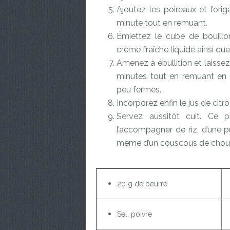
Ajoutez les poireaux et l’ori
minute tout en remuant.
Émiettez le cube de bouillon
crème fraîche liquide ainsi qu
Amenez à ébullition et laisse
minutes tout en remuant en c
peu fermes.
Incorporez enfin le jus de cit
Servez aussitôt cuit. Ce 
l’accompagner de riz, d’une
même d’un couscous de choux-
20 g de beurre
Sel, poivre