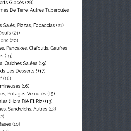
erts Glacés
(28)
es De Terre, Autres Tubercules
 Salés, Pizzas, Focaccias
(21)
Oeufs
(21)
sons
(20)
s, Pancakes, Clafoutis, Gaufres
és
(19)
s, Quiches Salées
(19)
ds Les Desserts !
(17)
f
(16)
mineuses
(16)
es, Potages, Veloutés
(15)
les (hors Blé Et Riz)
(13)
nes, Sandwichs, Autres
(13)
2)
Bases
(10)