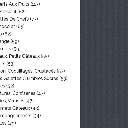
rts Aux Fruits
(117)
Principal
(82)
ttes De Chefs
(77)
hocolat
(65)
o
(62)
ange
(59)
emets
(59)
aux, Petits Gâteaux
(55)
its
(53)
on, Coquillages, Crustacés
(53)
es Galettes Crumbles Sucrés
(53)
ées
(52)
tures, Confiseries
(47)
es, Verrines
(47)
emets Gâteaux
(43)
ompagnements
(34)
lles
(29)