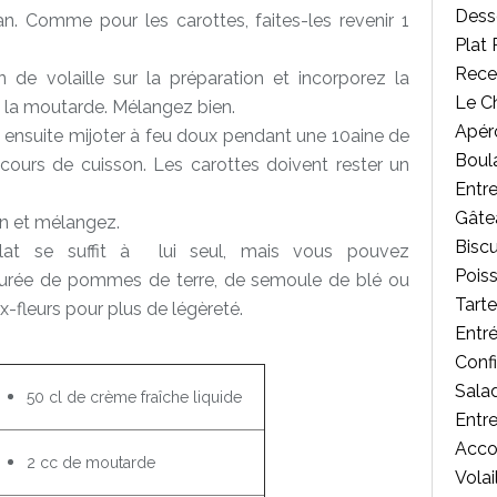
Desse
gan. Comme pour les carottes, faites-les revenir 1
Plat 
Rece
 de volaille sur la préparation et incorporez la
Le C
e la moutarde. Mélangez bien.
Apér
z ensuite mijoter à feu doux pendant une 10aine de
Boul
ours de cuisson. Les carottes doivent rester un
Entr
Gâte
ron et mélangez.
Biscu
plat se suffit à lui seul, mais vous pouvez
Poiss
 purée de pommes de terre, de semoule de blé ou
Tart
fleurs pour plus de légèreté.
Entr
Confi
Salad
50 cl de crème fraîche liquide
Entr
Acc
2 cc de moutarde
Volai