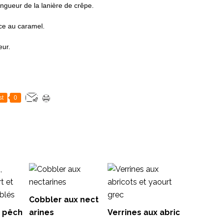
ongueur de la lanière de crêpe.
ce au caramel.
eur.
st
0
Cobbler aux nect
, pêch
arines
Verrines aux abric