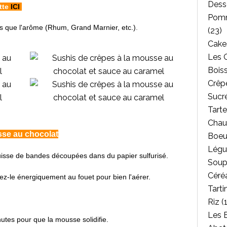
Dess
ette
ICI
Pomm
s que l'arôme (Rhum, Grand Marnier, etc.)
.
(23)
Cakes
Les 
Bois
Crêpe
Sucr
Tarte
Chau
sse au chocolat
Boeu
Légu
 Suisse de bandes découpées dans du papier sulfurisé.
Soup
Céréa
tez-le énergiquement au fouet pour bien l'aérer.
Tarti
Riz
(1
Les 
tes pour que la mousse solidifie.