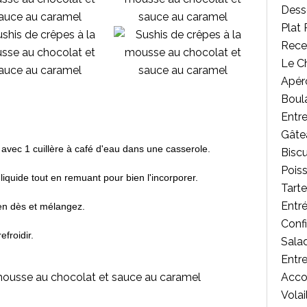
Desse
Plat 
Rece
Le C
Apér
Boul
Entr
Gâte
r avec 1 cuillère à café d'eau dans une casserole.
Biscu
Poiss
liquide tout en remuant pour bien l'incorporer.
Tart
Entr
en dès et mélangez.
Confi
efroidir.
Salad
Entr
Acc
Volai