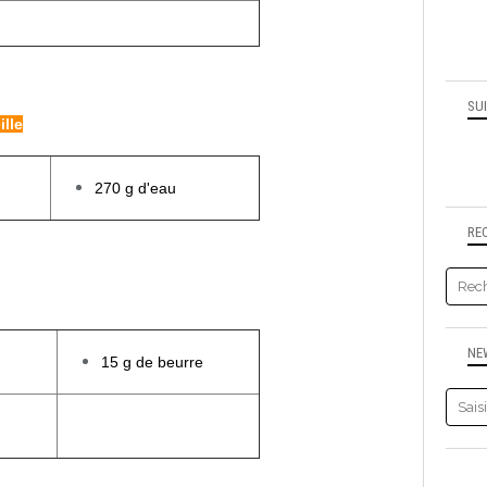
SU
ille
270 g d'eau
RE
NE
15 g de beurre