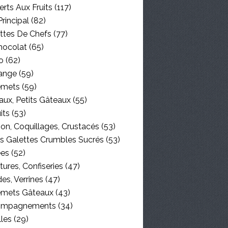
rts Aux Fruits
(117)
Principal
(82)
ttes De Chefs
(77)
hocolat
(65)
o
(62)
ange
(59)
emets
(59)
aux, Petits Gâteaux
(55)
its
(53)
on, Coquillages, Crustacés
(53)
es Galettes Crumbles Sucrés
(53)
ées
(52)
tures, Confiseries
(47)
es, Verrines
(47)
emets Gâteaux
(43)
ompagnements
(34)
lles
(29)