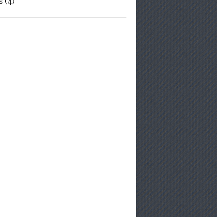
s
(4)