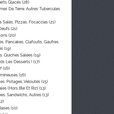
erts Glacés
(28)
es De Terre, Autres Tubercules
 Salés, Pizzas, Focaccias
(21)
Oeufs
(21)
sons
(20)
s, Pancakes, Clafoutis, Gaufres
és
(19)
s, Quiches Salées
(19)
ds Les Desserts !
(17)
f
(16)
mineuses
(16)
es, Potages, Veloutés
(15)
les (hors Blé Et Riz)
(13)
nes, Sandwichs, Autres
(13)
2)
Bases
(10)