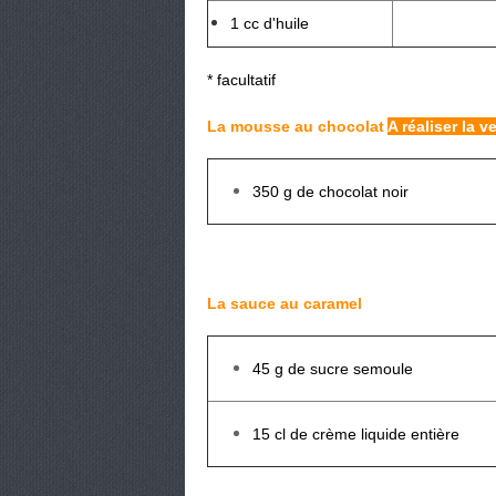
1 cc d'huile
* facultatif
La mousse au chocolat
A réaliser la ve
350 g de chocolat noir
La sauce au caramel
45 g de sucre semoule
15 cl de crème liquide entière