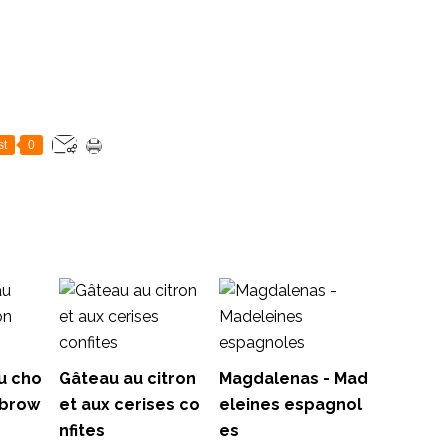
st
0
u cho
Gâteau au citron
Magdalenas - Mad
 brow
et aux cerises co
eleines espagnol
nfites
es