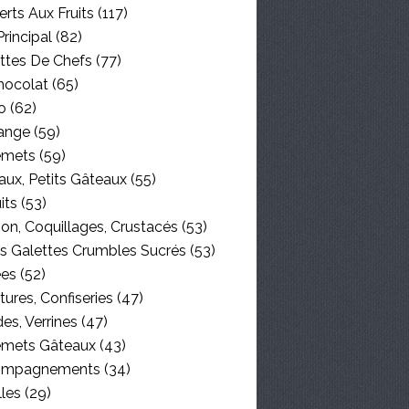
rts Aux Fruits
(117)
Principal
(82)
ttes De Chefs
(77)
hocolat
(65)
o
(62)
ange
(59)
emets
(59)
aux, Petits Gâteaux
(55)
its
(53)
on, Coquillages, Crustacés
(53)
es Galettes Crumbles Sucrés
(53)
ées
(52)
tures, Confiseries
(47)
es, Verrines
(47)
emets Gâteaux
(43)
ompagnements
(34)
lles
(29)