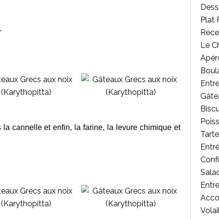
Desse
Plat 
.
Rece
Le C
Apér
Boul
Entr
Gâte
Biscu
Poiss
a cannelle et enfin, la farine, la levure chimique et
Tart
Entr
Confi
Salad
Entr
Acc
Volai