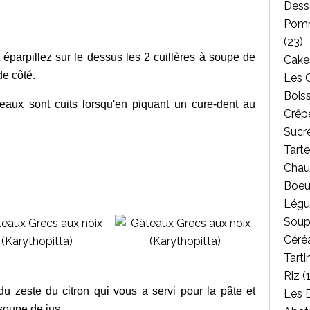
Dess
Pomm
(23)
éparpillez sur le dessus les 2 cuillères à soupe de
Cakes
de côté.
Les 
Bois
eaux sont cuits lorsqu'en piquant un cure-dent au
Crêpe
Sucr
Tarte
Chau
Boeu
Légu
Soup
Céréa
Tarti
Riz
(1
du zeste du citron qui vous a servi pour la pâte et
Les 
 soupe de jus.