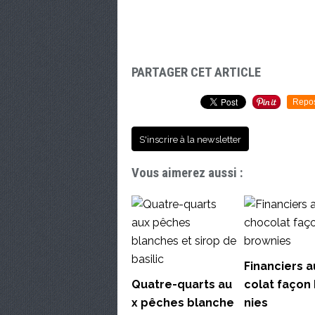
PARTAGER CET ARTICLE
Repo
S'inscrire à la newsletter
Vous aimerez aussi :
Financiers a
Quatre-quarts au
colat façon
x pêches blanche
nies