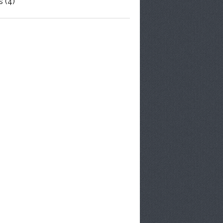
s
(4)