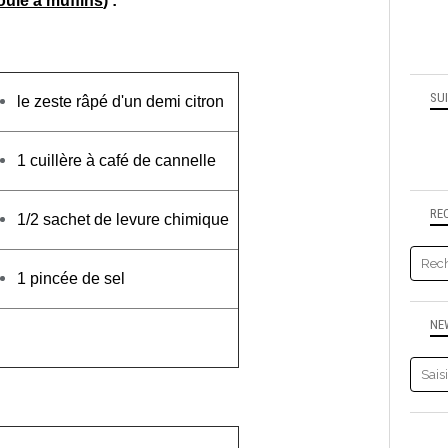
oule à muffins
) :
SU
le zeste râpé d'un demi citron
1 cuillère à café de cannelle
RE
1/2 sachet de levure chimique
1 pincée de sel
NE