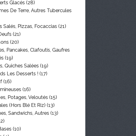
erts Glacés
(28)
es De Terre, Autres Tubercules
 Salés, Pizzas, Focaccias
(21)
Oeufs
(21)
sons
(20)
s, Pancakes, Clafoutis, Gaufres
és
(19)
s, Quiches Salées
(19)
ds Les Desserts !
(17)
f
(16)
mineuses
(16)
es, Potages, Veloutés
(15)
les (hors Blé Et Riz)
(13)
nes, Sandwichs, Autres
(13)
2)
Bases
(10)