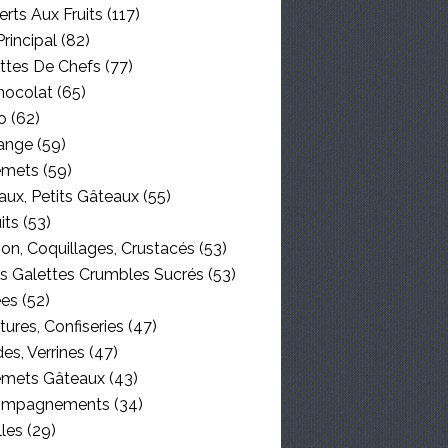
rts Aux Fruits
(117)
Principal
(82)
ttes De Chefs
(77)
hocolat
(65)
o
(62)
ange
(59)
emets
(59)
aux, Petits Gâteaux
(55)
its
(53)
on, Coquillages, Crustacés
(53)
es Galettes Crumbles Sucrés
(53)
ées
(52)
tures, Confiseries
(47)
es, Verrines
(47)
emets Gâteaux
(43)
ompagnements
(34)
lles
(29)