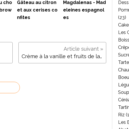
Dess
u cho
Gâteau au citron
Magdalenas - Mad
Pomm
 brow
et aux cerises co
eleines espagnol
(23)
nfites
es
Cakes
Les 
Bois
Crêpe
Sucr
Crème à la vanille et fruits de la passion
Tarte
Chau
Boeu
Légu
Soup
Céréa
Tarti
Riz
(1
Les 