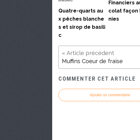
Financiers a
Quatre-quarts au
colat façon
x pêches blanche
nies
s et sirop de basili
c
Muffins Coeur de fraise
COMMENTER CET ARTICLE
Ajouter un commentaire