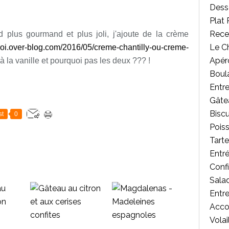
Desse
Plat 
Rece
 plus gourmand et plus joli, j'ajoute de la crème
Le C
moi.over-blog.com/2016/05/creme-chantilly-ou-creme-
Apér
à la vanille et pourquoi pas les deux ??? !
Boul
Entr
Gâte
Biscu
st
0
Poiss
Tart
Entr
Confi
Salad
Entr
Acc
Volai