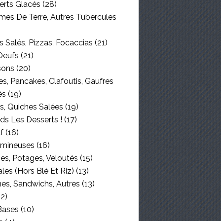
erts Glacés
(28)
es De Terre, Autres Tubercules
 Salés, Pizzas, Focaccias
(21)
Oeufs
(21)
sons
(20)
s, Pancakes, Clafoutis, Gaufres
és
(19)
s, Quiches Salées
(19)
ds Les Desserts !
(17)
f
(16)
mineuses
(16)
es, Potages, Veloutés
(15)
les (hors Blé Et Riz)
(13)
nes, Sandwichs, Autres
(13)
2)
Bases
(10)