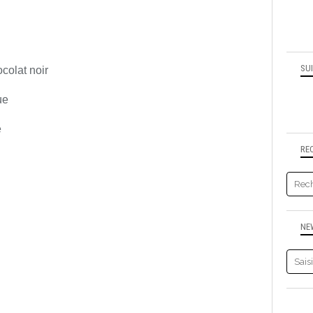
SU
ocolat noir
ue
e
RE
NE