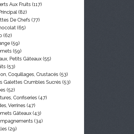
rts Aux Fruits
(117)
Principal
(82)
ttes De Chefs
(77)
hocolat
(65)
o
(62)
ange
(59)
emets
(59)
aux, Petits Gâteaux
(55)
its
(53)
on, Coquillages, Crustacés
(53)
es Galettes Crumbles Sucrés
(53)
ées
(52)
tures, Confiseries
(47)
es, Verrines
(47)
emets Gâteaux
(43)
ompagnements
(34)
lles
(29)