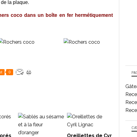
 de la plaque.
hers coco dans un boîte en fer hermétiquement
st
0
PA
Gâtea
Rece
Recet
Recet
CA
corés
Oreillettes de Cyr