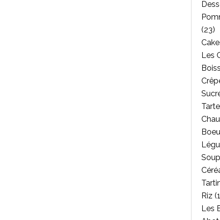
Dess
Pomm
(23)
Cakes
Les 
Bois
Crêpe
Sucr
Tarte
Chau
Boeu
Légu
Soup
Céréa
Tarti
Riz
(1
Les 