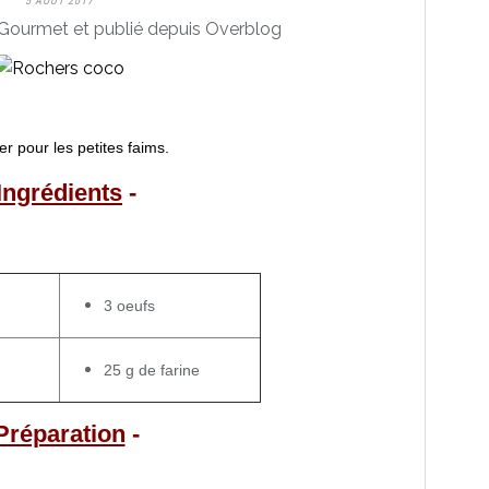
5 AOÛT 2017
Gourmet et publié depuis Overblog
r pour les petites faims.
Ingrédients
-
3 oeufs
25 g de farine
Préparation
-