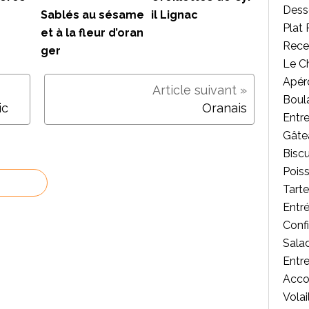
Desse
Sablés au sésame
il Lignac
Plat 
et à la fleur d’oran
Rece
ger
Le C
Apér
Boul
ic
Oranais
Entr
Gâte
Biscu
Poiss
Tart
Entr
Confi
Salad
Entr
Acc
Volai