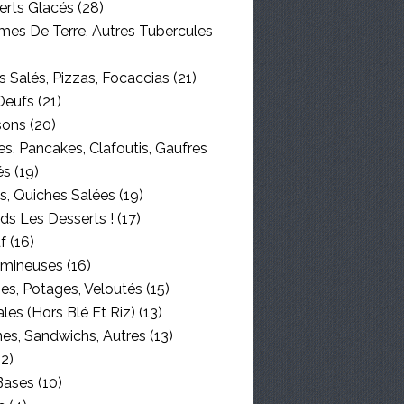
erts Glacés
(28)
es De Terre, Autres Tubercules
 Salés, Pizzas, Focaccias
(21)
Oeufs
(21)
sons
(20)
s, Pancakes, Clafoutis, Gaufres
és
(19)
s, Quiches Salées
(19)
ds Les Desserts !
(17)
f
(16)
mineuses
(16)
es, Potages, Veloutés
(15)
les (hors Blé Et Riz)
(13)
nes, Sandwichs, Autres
(13)
2)
Bases
(10)