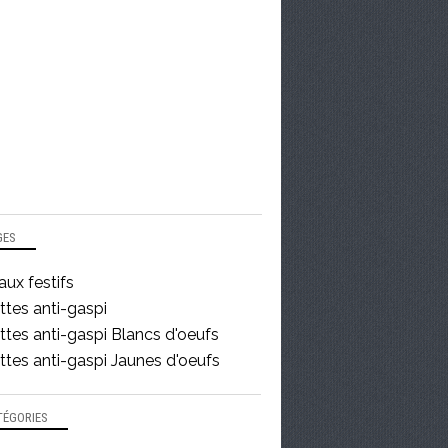
GES
ux festifs
ttes anti-gaspi
tes anti-gaspi Blancs d'oeufs
tes anti-gaspi Jaunes d'oeufs
TÉGORIES