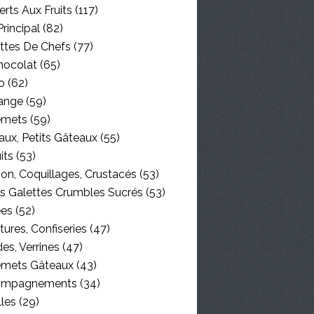
rts Aux Fruits
(117)
Principal
(82)
ttes De Chefs
(77)
hocolat
(65)
o
(62)
ange
(59)
emets
(59)
aux, Petits Gâteaux
(55)
its
(53)
on, Coquillages, Crustacés
(53)
es Galettes Crumbles Sucrés
(53)
ées
(52)
tures, Confiseries
(47)
es, Verrines
(47)
emets Gâteaux
(43)
ompagnements
(34)
lles
(29)