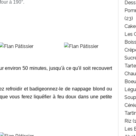
four à 190°.
Dess
Pomm
(23)
Cakes
Les 
Bois
Crêpe
Sucr
Tarte
our environ 50 minutes, jusqu'à ce qu'il soit recouvert
Chau
Boeu
ssez refroidir et badigeonnez-le de
nappage blond
ou
Légu
que vous ferez liquéfier à feu doux dans une petite
Soup
Céréa
Tarti
Riz
(1
Les 