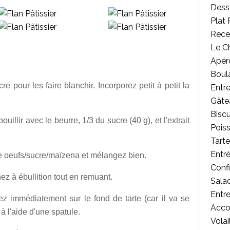
Desse
Plat 
Rece
Le C
Apér
Boul
e pour les faire blanchir. Incorporez petit à petit la
Entr
Gâte
Biscu
uillir avec le beurre, 1/3 du sucre (40 g), et l'extrait
Poiss
Tart
Entr
nge oeufs/sucre/maïzena et mélangez bien.
Confi
z à ébullition tout en remuant.
Salad
Entr
z immédiatement sur le fond de tarte (car il va se
Acc
 à l'aide d'une spatule.
Volai