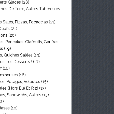
erts Glacés
(28)
es De Terre, Autres Tubercules
 Salés, Pizzas, Focaccias
(21)
Oeufs
(21)
sons
(20)
s, Pancakes, Clafoutis, Gaufres
és
(19)
s, Quiches Salées
(19)
ds Les Desserts !
(17)
f
(16)
mineuses
(16)
es, Potages, Veloutés
(15)
les (hors Blé Et Riz)
(13)
nes, Sandwichs, Autres
(13)
2)
Bases
(10)