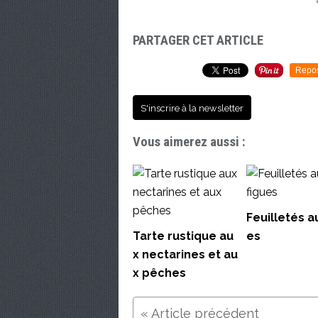
PARTAGER CET ARTICLE
Repo
S'inscrire à la newsletter
Vous aimerez aussi :
Feuilletés a
Tarte rustique au
es
x nectarines et au
x pêches