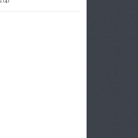
s
(4)