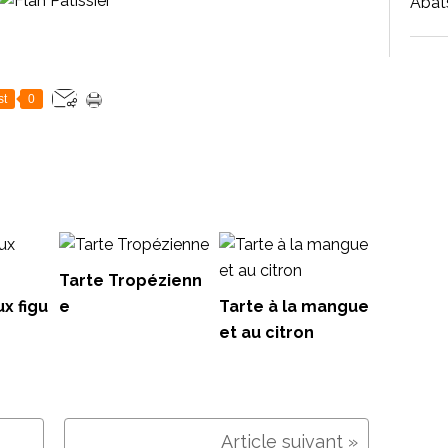
Abat
st
0
Tarte Tropézienn
ux figu
e
Tarte à la mangue
et au citron