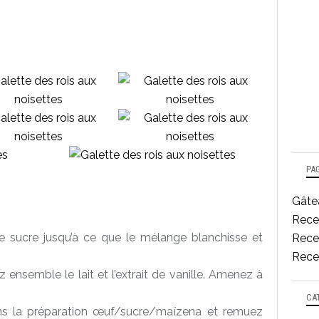
PA
Gâtea
Rece
e sucre jusqu’à ce que le mélange blanchisse et
Recet
Recet
ensemble le lait et l’extrait de vanille. Amenez à
CA
ans la préparation œuf/sucre/maïzena et remuez