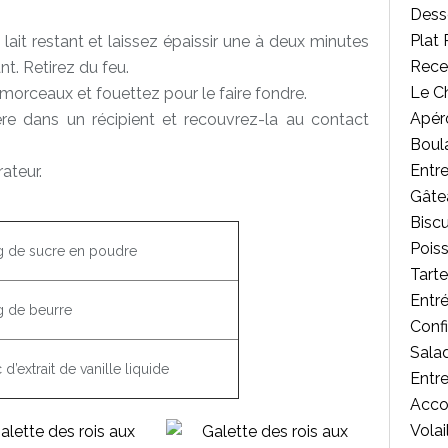
Desse
Plat 
lait restant et laissez épaissir une à deux minutes
Rece
t. Retirez du feu.
Le C
 morceaux et fouettez pour le faire fondre.
Apér
re dans un récipient et recouvrez-la au contact
Boul
Entr
rateur.
Gâte
Biscu
Poiss
g de sucre en poudre
Tart
Entr
g de beurre
Confi
Salad
 d’extrait de vanille liquide
Entr
Acc
Volai