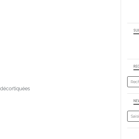
SU
RE
t décortiquées
NE