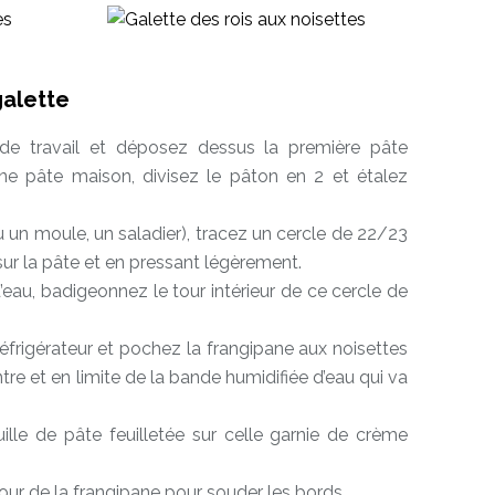
galette
 de travail et déposez dessus la première pâte
 une pâte maison, divisez le pâton en 2 et étalez
u un moule, un saladier), tracez un cercle de 22/23
ur la pâte et en pressant légèrement.
’eau, badigeonnez le tour intérieur de ce cercle de
réfrigérateur et pochez la frangipane aux noisettes
tre et en limite de la bande humidifiée d’eau qui va
lle de pâte feuilletée sur celle garnie de crème
ur de la frangipane pour souder les bords.