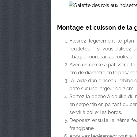
Montage et cuisson de la 
Fleurez légèrement le plan
feuilletée - si vous utilisez
chaque morceau au rouleau.
Avec un cercle à pâtisserie (o
cm de diamètre en le posant s
A l’aide d’un pinceau imbibé d
pâte sur une largeur de 2 cm.
Sortez la poche à douille du 
en serpentin en partant du cen
servir à coller les bords.
Déposez ensuite la 2ème feui
frangipane.
Appuyez légèrement tout auto