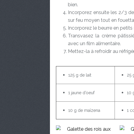
bien.
Incorporez ensuite les 2/3 de 
sur feu moyen tout en fouettan
Incorporez le beurre en petits
Transvasez la crème pâtissiè
avec un film alimentaire.
Mettez-la à refroidir au réfrigé
125 g de lait
25 
1 jaune d’oeuf
10 
10 g de maïzena
1 cc