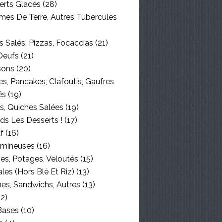
erts Glacés
(28)
es De Terre, Autres Tubercules
 Salés, Pizzas, Focaccias
(21)
Oeufs
(21)
sons
(20)
s, Pancakes, Clafoutis, Gaufres
és
(19)
s, Quiches Salées
(19)
ds Les Desserts !
(17)
f
(16)
mineuses
(16)
es, Potages, Veloutés
(15)
les (hors Blé Et Riz)
(13)
nes, Sandwichs, Autres
(13)
2)
Bases
(10)