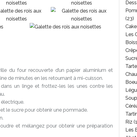
Dess
Pomm
(23)
Cakes
Les 
Bois
Crêpe
Sucr
Tarte
rille du four recouverte d’un papier aluminium et
Chau
aine de minutes en les retournant à mi-cuisson.
Boeu
 dans un linge et frottez-les les unes contre les
Légu
au.
Soup
 électrique.
Céréa
et le sucre pour obtenir une pommade.
Tarti
n.
Riz
(1
poudre et mélangez pour obtenir une préparation
Les 