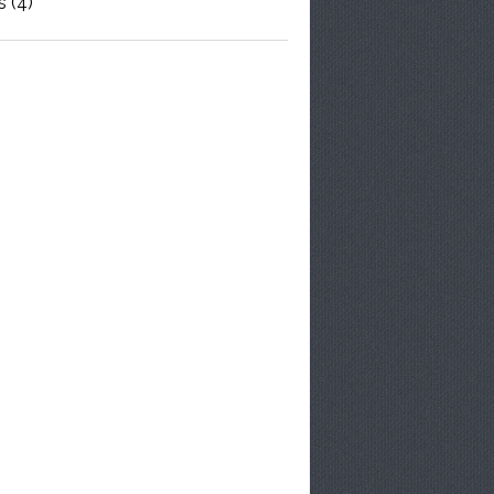
s
(4)