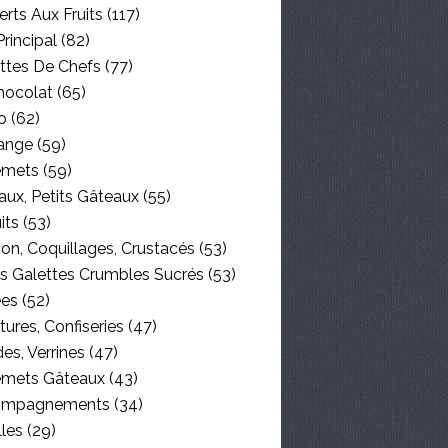
rts Aux Fruits
(117)
Principal
(82)
ttes De Chefs
(77)
hocolat
(65)
o
(62)
ange
(59)
emets
(59)
aux, Petits Gâteaux
(55)
its
(53)
on, Coquillages, Crustacés
(53)
es Galettes Crumbles Sucrés
(53)
ées
(52)
tures, Confiseries
(47)
es, Verrines
(47)
emets Gâteaux
(43)
ompagnements
(34)
lles
(29)