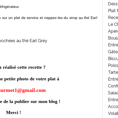
Desse
éfrigérateur.
Plat 
Rece
 sur un plat de service et nappez-les du sirop au thé Earl
Le C
Apér
Boul
Entr
Gâte
Biscu
Poiss
 réalisé cette recette ?
Tart
 petite photo de votre plat à
Entr
Confi
gourmet1@gmail.com
Salad
Entr
e de la publier sur mon blog !
Acc
Merci !
Volai