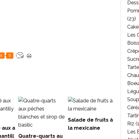
Dess
Pomm
(23)
Cakes
Les 
Bois
Crêpe
st
0
Sucr
Tarte
Chau
Boeu
Légu
Soup
Céréa
Tarti
Salade de fruits à
Riz
(1
é aux a
la mexicaine
Les 
antill
Quatre-quarts au