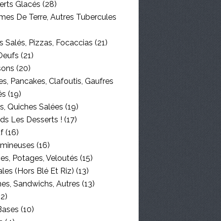
erts Glacés
(28)
es De Terre, Autres Tubercules
 Salés, Pizzas, Focaccias
(21)
Oeufs
(21)
sons
(20)
s, Pancakes, Clafoutis, Gaufres
és
(19)
s, Quiches Salées
(19)
ds Les Desserts !
(17)
f
(16)
mineuses
(16)
es, Potages, Veloutés
(15)
les (hors Blé Et Riz)
(13)
nes, Sandwichs, Autres
(13)
2)
Bases
(10)