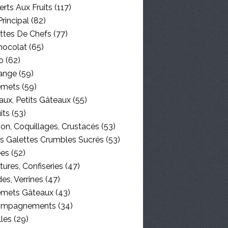
rts Aux Fruits
(117)
Principal
(82)
ttes De Chefs
(77)
hocolat
(65)
o
(62)
ange
(59)
emets
(59)
aux, Petits Gâteaux
(55)
its
(53)
on, Coquillages, Crustacés
(53)
es Galettes Crumbles Sucrés
(53)
ées
(52)
tures, Confiseries
(47)
es, Verrines
(47)
emets Gâteaux
(43)
ompagnements
(34)
lles
(29)